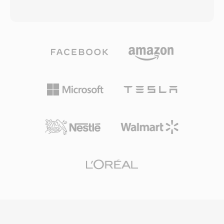
naar WAV of andere moderne formaten. Één
stelt Opus in staat om vrijwel elke andere
praktisch voordeel is de kleine bestandsgrootte
codec te overtreffen in één breed scala aan
— CVSD-compressie houdt voicemailberichten
toepassingen: spraak met lage latentie bij 6
compact genoeg voor systemen met beperkte
kbps, hifi-muziek bij 128 kbps en alles
schijfcapaciteit, wat cruciaal was in vroege
daartussenin. Het ondersteunt bitrates van 6
telefonie-infrastructuur. De codering
tot 510 kbps, samplefrequenties tot 48 kHz en
degradeert sierlijk onder ruizige
framegroottes zo klein als 2,5 ms, waardoor
kanaalomstandigheden en behoudt
het de laagste algoritmische latentie heeft van
spraakverstaanbaarheid zelfs bij optredende
alle mainstream audiocodecs. Drie voordelen
fouten. Hoewel VMS is verdrongen door
maken Opus bijzonder aantrekkelijk. Het is
moderne codecs in huidige voicemailplatforms,
volledig royaltyvrij en opensource, waardoor
blijft het relevant voor het terughalen van
licentiebarrieeres wegvallen die proprietary
legacy-voicemailarchieven.
codecs beperken. Het bereikt transparante
kwaliteit bij ruwweg de helft van de bitrate van
MP3 en verslaat AAC bij vergelijkbare
snelheden. En de lage latentie maakt het de