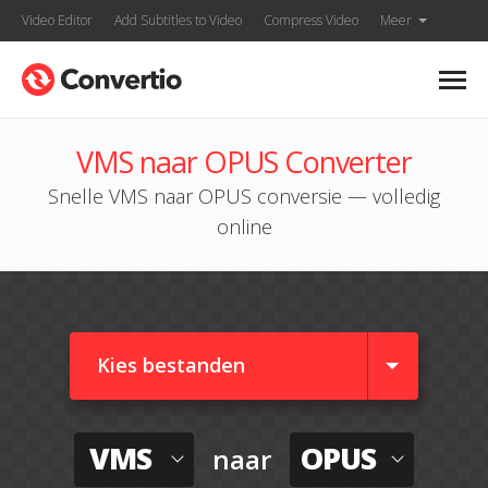
Video Editor
Add Subtitles to Video
Compress Video
Meer
VMS naar OPUS Converter
Snelle VMS naar OPUS conversie — volledig
online
Kies bestanden
VMS
OPUS
naar