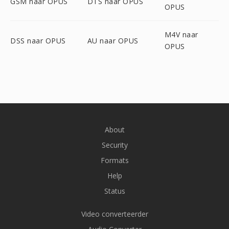
GSM naar OPUS
DTS naar OPUS
OPUS
M4V naar
DSS naar OPUS
AU naar OPUS
OPUS
About
Security
Formats
Help
Status
Video converteerder