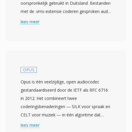
oorspronkelijk gebruikt in Duitsland. Bestanden
met de .vms-extensie coderen gesproken audio
met Continuously Variable Slope Delta-
lees meer
modulatie (CVSD), één methode geschikt voor
lagebandbreedte spraaktransmissie over
telefoonnetwerken. Het formaat werkt op 8
kHz, overeenkomend met de standaard digitale
telefoniesamplefrequentie, en produceert
zelfbeschrijvende bestanden die
OPUS
coderingsparameters in één korte header
Opus is één veelzijdige, open audiocodec
inbedden. Deze header onderscheidt VMS van
gestandaardiseerd door de IETF als RFC 6716
ruwe CVSD-streams en stelt afspeeltools in
in 2012. Het combineert twee
staat opnames te verwerken zonder externe
coderingsbenaderingen — SILK voor spraak en
configuratie. De SoX-audiotoolkit biedt native
CELT voor muziek — in één algoritme dat
lees- en schrijfondersteuning, waardoor het
vloeiend overgaat tussen beide op basis van
lees meer
eenvoudig is VMS-opnames te converteren
inhoudstype en bitrate. Dit hybride ontwerp