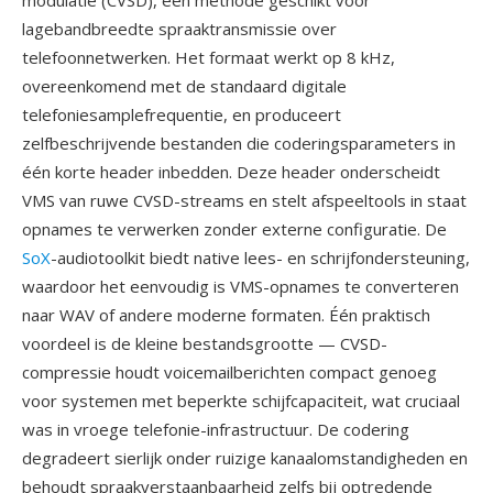
modulatie (CVSD), één methode geschikt voor
lagebandbreedte spraaktransmissie over
telefoonnetwerken. Het formaat werkt op 8 kHz,
overeenkomend met de standaard digitale
telefoniesamplefrequentie, en produceert
zelfbeschrijvende bestanden die coderingsparameters in
één korte header inbedden. Deze header onderscheidt
VMS van ruwe CVSD-streams en stelt afspeeltools in staat
opnames te verwerken zonder externe configuratie. De
SoX
-audiotoolkit biedt native lees- en schrijfondersteuning,
waardoor het eenvoudig is VMS-opnames te converteren
naar WAV of andere moderne formaten. Één praktisch
voordeel is de kleine bestandsgrootte — CVSD-
compressie houdt voicemailberichten compact genoeg
voor systemen met beperkte schijfcapaciteit, wat cruciaal
was in vroege telefonie-infrastructuur. De codering
degradeert sierlijk onder ruizige kanaalomstandigheden en
behoudt spraakverstaanbaarheid zelfs bij optredende