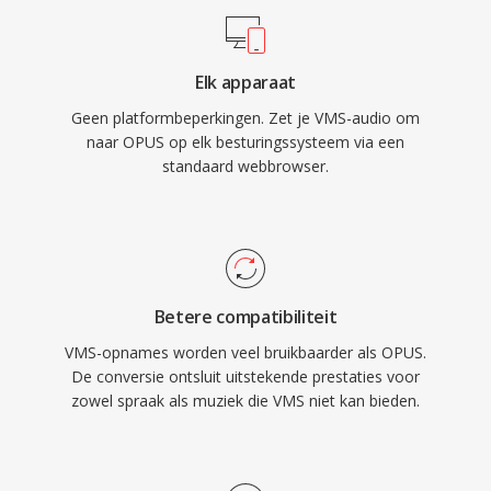
verplichte codec voor WebRTC, zodat elke
moderne browser één Opus-decoder
Elk apparaat
meelevert. WhatsApp, Discord, Zoom en
Geen platformbeperkingen. Zet je VMS-audio om
YouTube vertrouwen allemaal op Opus voor
naar OPUS op elk besturingssysteem via een
realtime audio.
standaard webbrowser.
Betere compatibiliteit
VMS-opnames worden veel bruikbaarder als OPUS.
De conversie ontsluit uitstekende prestaties voor
zowel spraak als muziek die VMS niet kan bieden.