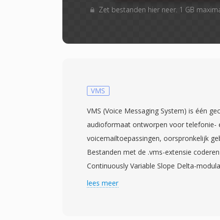
Zet bestanden hier neer. 1 GB maxim
VMS
VMS (Voice Messaging System) is één g
audioformaat ontworpen voor telefonie- 
voicemailtoepassingen, oorspronkelijk gebr
Bestanden met de .vms-extensie coderen
Continuously Variable Slope Delta-modula
methode geschikt voor lagebandbreedte 
lees meer
telefoonnetwerken. Het formaat werkt o
met de standaard digitale telefoniesample