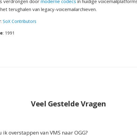
s verdrongen door
moderne codecs
in huidige voicemailplatforms,
 het terughalen van legacy-voicemailarchieven.
r
:
SoX Contributors
se
: 1991
Veel Gestelde Vragen
 ik overstappen van VMS naar OGG?