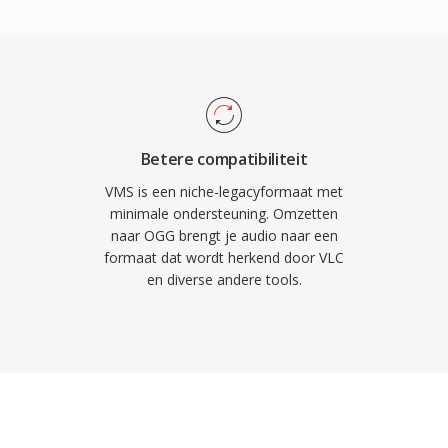
ementeren zonder
ng op Vorbis als primaire
Het formaat gaat ook
 bitrates dan veel
ulair blijft in
izenden geluidseffecten
Betere compatibiliteit
 en Android bieden
VMS is een niche-legacyformaat met
minimale ondersteuning. Omzetten
naar OGG brengt je audio naar een
formaat dat wordt herkend door VLC
en diverse andere tools.