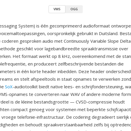
VMS
OGG
essaging System) is één gecomprimeerd audioformaat ontworpe
 voicemailtoepassingen, oorspronkelijk gebruikt in Duitsland. Bes
 coderen gesproken audio met Continuously Variable Slope Delt
methode geschikt voor lagebandbreedte spraaktransmissie over
erken. Het formaat werkt op 8 kHz, overeenkomend met de stand
lefrequentie, en produceert zelfbeschrijvende bestanden die
ameters in één korte header inbedden. Deze header onderscheid
eams en stelt afspeeltools in staat opnames te verwerken zon
 De
SoX
-audiotoolkit biedt native lees- en schrijfondersteuning, w
 VMS-opnames te converteren naar WAV of andere moderne form
rdeel is de kleine bestandsgrootte — CVSD-compressie houdt
chten compact genoeg voor systemen met beperkte schijfcapacit
n vroege telefonie-infrastructuur. De codering degradeert sierlijk
igheden en behoudt spraakverstaanbaarheid zelfs bij optredend