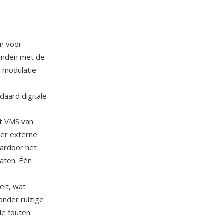
n voor
tanden met de
a-modulatie
aard digitale
t VMS van
der externe
aardoor het
aten. Één
eit, wat
 onder ruizige
e fouten.