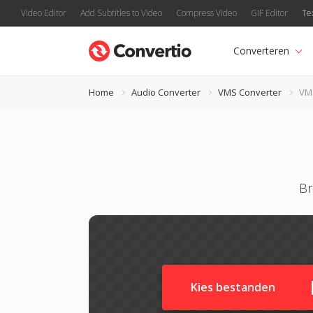
Video Editor
Add Subtitles to Video
Compress Video
GIF Editor
Te
Converteren
Home
Audio Converter
VMS Converter
VM
Br
Kies bestanden