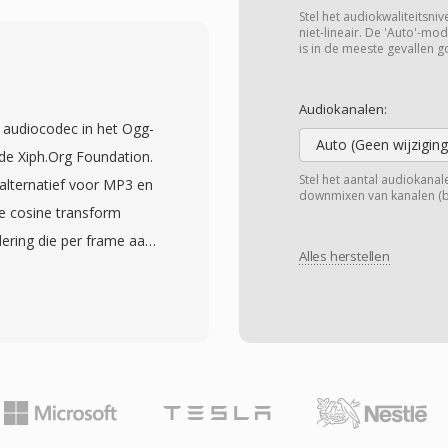
die coderingsparameters
Stel het audiokwaliteitsni
er onderscheidt VMS van
niet-lineair. De 'Auto'-m
is in de meeste gevallen g
 in staat opnames te
 SoX-audiotoolkit biedt
Audiokanalen:
rdoor het eenvoudig is
y audiocodec in het Ogg-
of andere moderne
Auto (Geen wijziging
de Xiph.Org Foundation.
leine bestandsgrootte —
Stel het aantal audiokanalen
 alternatief voor MP3 en
downmixen van kanalen (bij
ten compact genoeg
e cosine transform
it, wat cruciaal was in
ering die per frame aan
g degradeert sierlijk
Alles herstellen
stertests hebben
behoudt
rceptuele kwaliteit
ende fouten. Hoewel VMS
ooral in het bereik van
idige
mplefrequenties van 8
or het terughalen van
n monspraak tot
 het volledige ontbreken
 streamingplatforms en