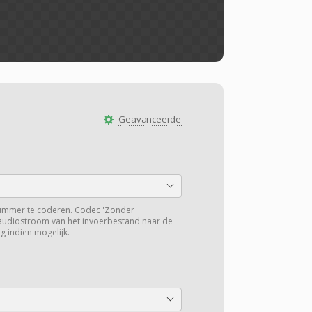
Geavanceerde
ummer te coderen. Codec 'Zonder
 audiostroom van het invoerbestand naar de
g indien mogelijk.