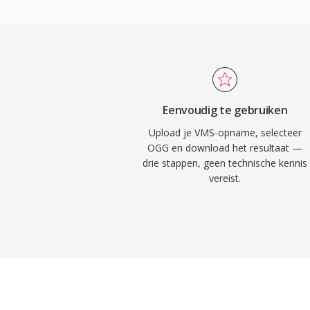
hardwarefabrikanten kunnen Vorbis impl
royaltyzorgen. Spotify vertrouwde jarenla
streamingcodec, precies om deze reden. 
sierlijker om met kwaliteitsverlies bij lage
concurrenten, wat verklaart waarom het pop
videogames waar opslag beperkt is en du
Eenvoudig te gebruiken
om ruimte strijden. VLC, Firefox, Chrome
Upload je VMS-opname, selecteer
allemaal native Vorbis-decodering.
OGG en download het resultaat —
drie stappen, geen technische kennis
vereist.