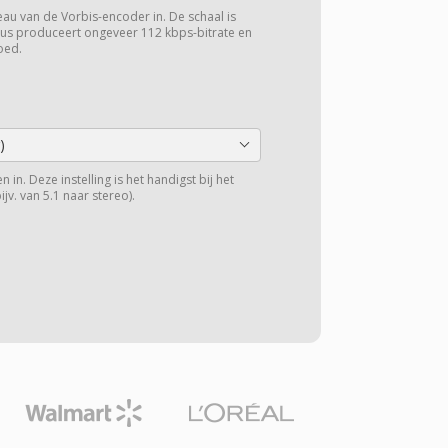
veau van de Vorbis-encoder in. De schaal is
odus produceert ongeveer 112 kbps-bitrate en
oed.
)
 in. Deze instelling is het handigst bij het
v. van 5.1 naar stereo).