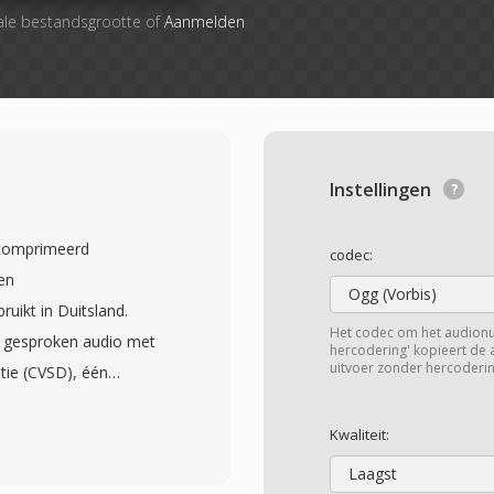
ale bestandsgrootte of
Aanmelden
Instellingen
ecomprimeerd
codec:
en
Ogg (Vorbis)
uikt in Duitsland.
Het codec om het audion
 gesproken audio met
hercodering' kopieert de
uitvoer zonder hercoderin
tie (CVSD), één
spraaktransmissie over
p 8 kHz, overeenkomend
Kwaliteit:
frequentie, en
Laagst