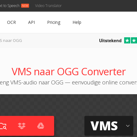
xt to Speech
Video Translator
OCR
API
Pricing
Help
Uitstekend
S naar OGG
VMS naar OGG Converter
eng VMS-audio naar OGG — eenvoudige online conver
VMS