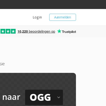
Log in
Aanmelden
10,220
beoordelingen op
sie
OGG
naar