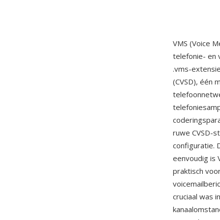
VMS (Voice M
telefonie- en
.vms-extensie
(CVSD), één 
telefoonnetw
telefoniesamp
coderingspar
ruwe CVSD-str
configuratie.
eenvoudig is
praktisch voo
voicemailberi
cruciaal was i
kanaalomstand