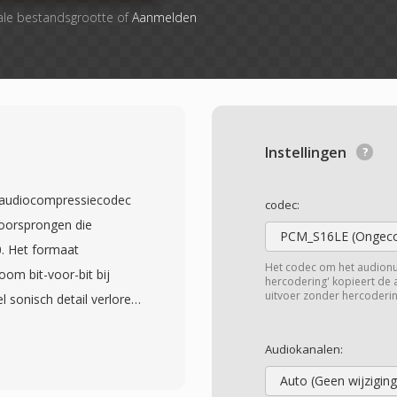
ale bestandsgrootte of
Aanmelden
Instellingen
s audiocompressiecodec
codec:
 oorsprongen die
PCM_S16LE (Ongeco
0. Het formaat
Het codec om het audion
om bit-voor-bit bij
hercodering' kopieert de
uitvoer zonder hercoderin
 sonisch detail verloren
kt standaard cd-
houd tot 32-bit
Audiokanalen:
 voor alledaags
Auto (Geen wijziging