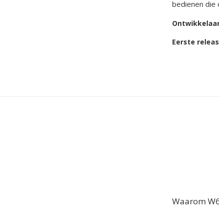
bedienen die
Ontwikkelaa
Eerste relea
Waarom W64