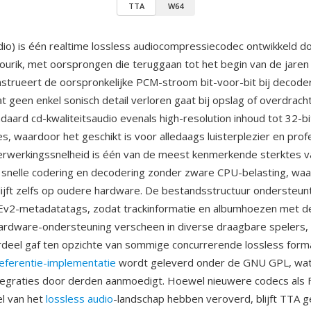
TTA
W64
io) is één realtime lossless audiocompressiecodec ontwikkeld d
ourik, met oorsprongen die teruggaan tot het begin van de jaren
strueert de oorspronkelijke PCM-stroom bit-voor-bit bij decoder
t geen enkel sonisch detail verloren gaat bij opslag of overdrach
daard cd-kwaliteitsaudio evenals high-resolution inhoud tot 32-bi
s, waardoor het geschikt is voor alledaags luisterplezier en prof
Verwerkingssnelheid is één van de meest kenmerkende sterktes
 snelle codering en decodering zonder zware CPU-belasting, wa
blijft zelfs op oudere hardware. De bestandsstructuur ondersteun
Ev2-metadatatags, zodat trackinformatie en albumhoezen met d
ardware-ondersteuning verscheen in diverse draagbare spelers,
rdeel gaf ten opzichte van sommige concurrerende lossless form
eferentie-implementatie
wordt geleverd onder de GNU GPL, wa
tegraties door derden aanmoedigt. Hoewel nieuwere codecs als
l van het
lossless audio
-landschap hebben veroverd, blijft TTA g