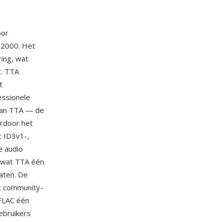
oor
 2000. Het
ing, wat
t. TTA
t
essionele
 van TTA — de
ardoor het
t ID3v1-,
e audio
 wat TTA één
aten. De
t community-
 FLAC één
ebruikers