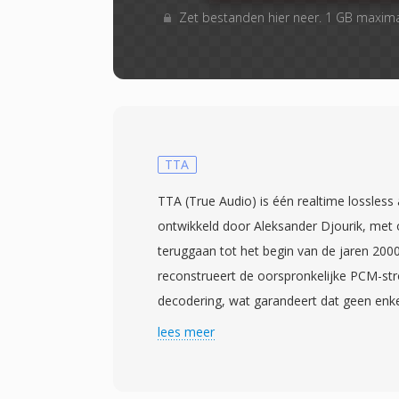
Zet bestanden hier neer. 1 GB maxim
TTA
TTA (True Audio) is één realtime lossles
ontwikkeld door Aleksander Djourik, met
teruggaan tot het begin van de jaren 200
reconstrueert de oorspronkelijke PCM-stro
decodering, wat garandeert dat geen enkel
gaat bij opslag of overdracht. TTA verwer
lees meer
kwaliteitsaudio evenals high-resolution in
integersamples, waardoor het geschikt is