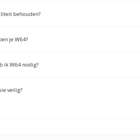
aliteit behouden?
en je W64?
b ik W64 nodig?
ie veilig?