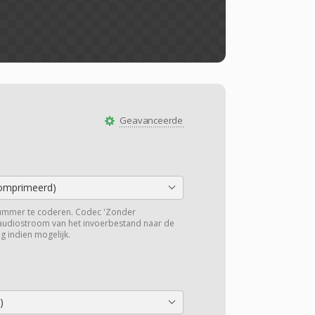
Geavanceerde
mprimeerd)
ummer te coderen. Codec 'Zonder
 audiostroom van het invoerbestand naar de
g indien mogelijk.
)