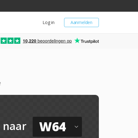
Log in
Aanmelden
10,220
beoordelingen op
e
W64
naar