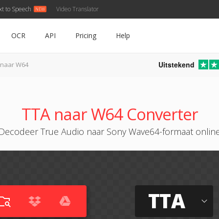
xt to Speech
Video Translator
OCR
API
Pricing
Help
Uitstekend
 naar W64
TTA naar W64 Converter
Decodeer True Audio naar Sony Wave64-formaat onlin
TTA