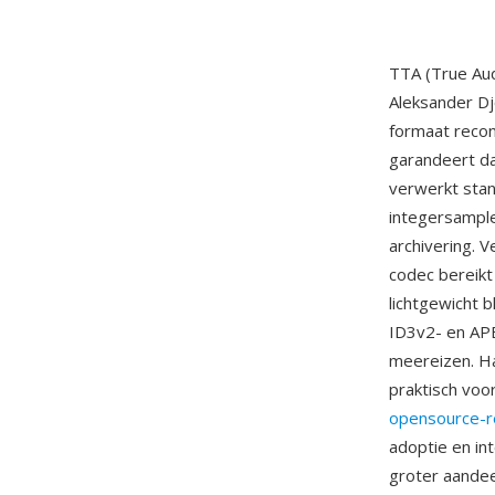
TTA (True Aud
Aleksander Dj
formaat recon
garandeert da
verwerkt stan
integersample
archivering. 
codec bereikt
lichtgewicht 
ID3v2- en AP
meereizen. H
praktisch voo
opensource-r
adoptie en in
groter aandee