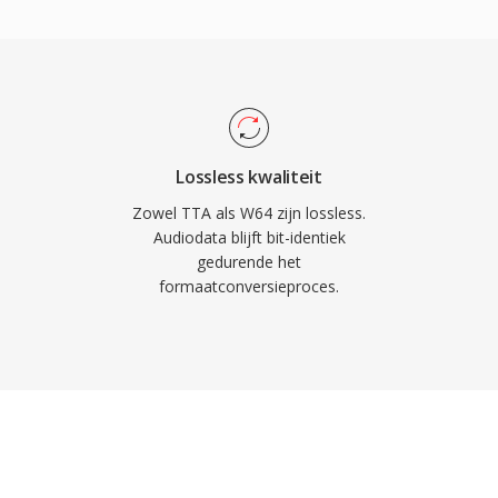
en. Het formaat
s, bitdieptes en
end geschikt is voor
tenschappelijke data-
e professionele digitale
ersteuning voor
Lossless kwaliteit
s en producers die
Zowel TTA als W64 zijn lossless.
eriaal biedt W64 de
Audiodata blijft bit-identiek
gedurende het
der de frustrerende
formaatconversieproces.