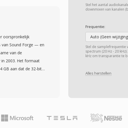
. Verwerkingssnelheid is
Stel het aantal audiokanalen
 van TTA — de codec
downmixen van kanalen (bij
nder zware CPU-
 zelfs op oudere
Frequentie:
unt ID3v1-, ID3v2- en
r oorspronkelijk
Auto (Geen wijziging
tie en albumhoezen met
s van Sound Forge — en
Stel de samplefrequentie 
ing verscheen in
spectrum (20 Hz - 20 kHz) 
name van de
kHz om transparantie te b
raktisch voordeel gaf ten
 in 2003. Het formaat
sless formaten. De
 4 GB aan dat de 32-bit
dt geleverd onder de
Alles herstellen
t, één beperking die
graties door derden
sies,
 FLAC één groter
hoge samplefrequenties.
hebben veroverd, blijft
 en groottevelden uit te
en transparante
 plaats van
g staat bestanden toe
raktische