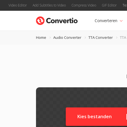
Video Editor
Add Subtitles to Video
Compress Video
GIF Editor
Te
Converteren
Home
Audio Converter
TTA Converter
TTA
Kies bestanden