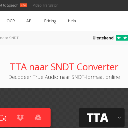
xt to Speech
Video Translator
OCR
API
Pricing
Help
Uitstekend
 naar SNDT
TTA naar SNDT Converter
Decodeer True Audio naar SNDT-formaat online
TTA