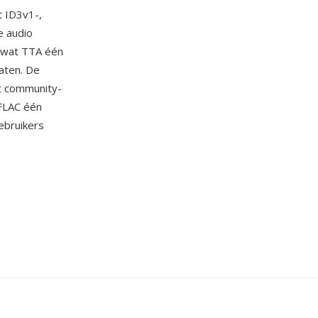
t ID3v1-,
e audio
 wat TTA één
aten. De
t community-
 FLAC één
ebruikers