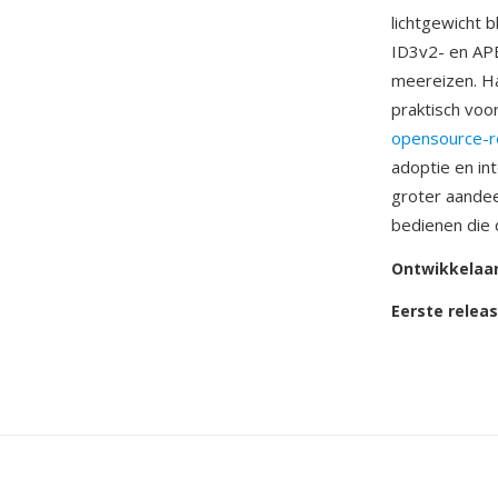
lichtgewicht 
ID3v2- en AP
meereizen. H
praktisch voo
opensource-r
adoptie en in
groter aandee
bedienen die
Ontwikkelaa
Eerste relea