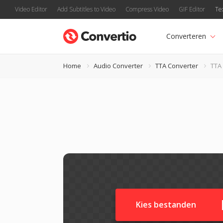
Video Editor
Add Subtitles to Video
Compress Video
GIF Editor
Te
Converteren
Home
Audio Converter
TTA Converter
TTA
Kies bestanden