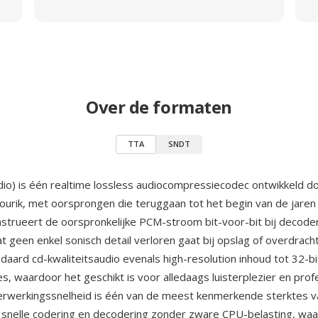
Over de formaten
TTA
SNDT
io) is één realtime lossless audiocompressiecodec ontwikkeld d
ourik, met oorsprongen die teruggaan tot het begin van de jaren
strueert de oorspronkelijke PCM-stroom bit-voor-bit bij decoder
t geen enkel sonisch detail verloren gaat bij opslag of overdrach
daard cd-kwaliteitsaudio evenals high-resolution inhoud tot 32-bi
s, waardoor het geschikt is voor alledaags luisterplezier en prof
Verwerkingssnelheid is één van de meest kenmerkende sterktes
 snelle codering en decodering zonder zware CPU-belasting, wa