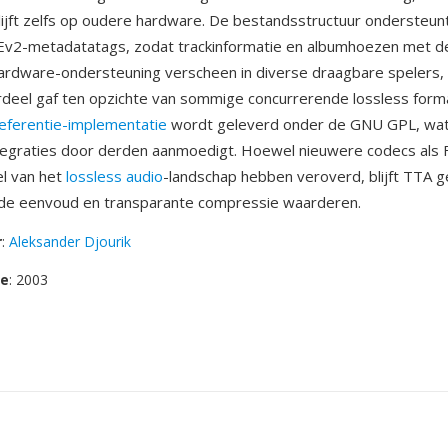
blijft zelfs op oudere hardware. De bestandsstructuur ondersteun
Ev2-metadatatags, zodat trackinformatie en albumhoezen met d
ardware-ondersteuning verscheen in diverse draagbare spelers,
rdeel gaf ten opzichte van sommige concurrerende lossless form
eferentie-implementatie
wordt geleverd onder de GNU GPL, wa
tegraties door derden aanmoedigt. Hoewel nieuwere codecs als
l van het
lossless audio
-landschap hebben veroverd, blijft TTA g
 de eenvoud en transparante compressie waarderen.
r
:
Aleksander Djourik
se
: 2003