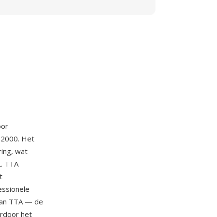
oor
 2000. Het
ing, wat
t. TTA
t
essionele
 van TTA — de
ardoor het