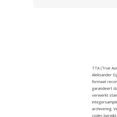
TTA (True Aud
Aleksander Dj
formaat recon
garandeert da
verwerkt stan
integersample
archivering. 
codec bereikt