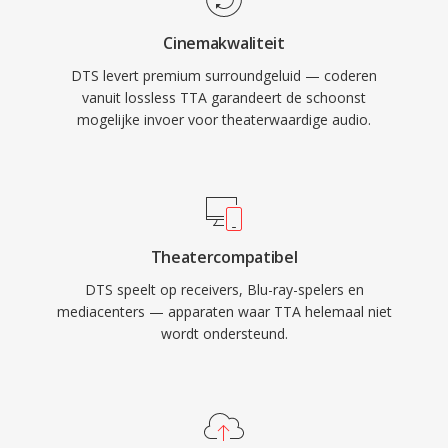
robuuste foutmaskering die kleine schijf- of
Cinemakwaliteit
streamglitches verbergt. Voor iedereen die
DTS levert premium surroundgeluid — coderen
werkt met surroundgeluidscontent bestemd
vanuit lossless TTA garandeert de schoonst
voor fysieke media of high-end streaming,
mogelijke invoer voor theaterwaardige audio.
biedt DTS één bewezen route van studiomix
naar woonkamer.
Theatercompatibel
DTS speelt op receivers, Blu-ray-spelers en
mediacenters — apparaten waar TTA helemaal niet
wordt ondersteund.