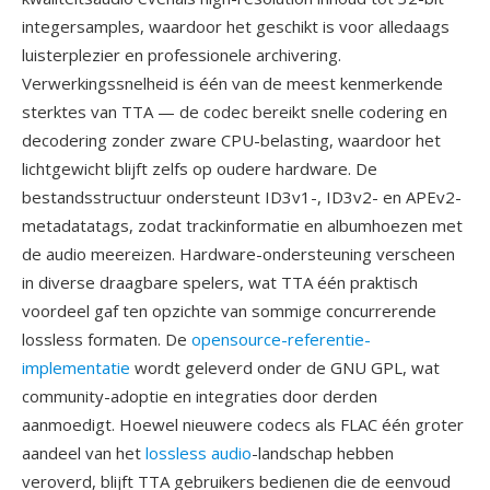
integersamples, waardoor het geschikt is voor alledaags
luisterplezier en professionele archivering.
Verwerkingssnelheid is één van de meest kenmerkende
sterktes van TTA — de codec bereikt snelle codering en
decodering zonder zware CPU-belasting, waardoor het
lichtgewicht blijft zelfs op oudere hardware. De
bestandsstructuur ondersteunt ID3v1-, ID3v2- en APEv2-
metadatatags, zodat trackinformatie en albumhoezen met
de audio meereizen. Hardware-ondersteuning verscheen
in diverse draagbare spelers, wat TTA één praktisch
voordeel gaf ten opzichte van sommige concurrerende
lossless formaten. De
opensource-referentie-
implementatie
wordt geleverd onder de GNU GPL, wat
community-adoptie en integraties door derden
aanmoedigt. Hoewel nieuwere codecs als FLAC één groter
aandeel van het
lossless audio
-landschap hebben
veroverd, blijft TTA gebruikers bedienen die de eenvoud