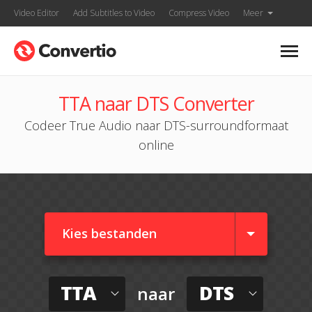
Video Editor
Add Subtitles to Video
Compress Video
Meer
TTA naar DTS Converter
Codeer True Audio naar DTS-surroundformaat
online
Kies bestanden
TTA
DTS
naar