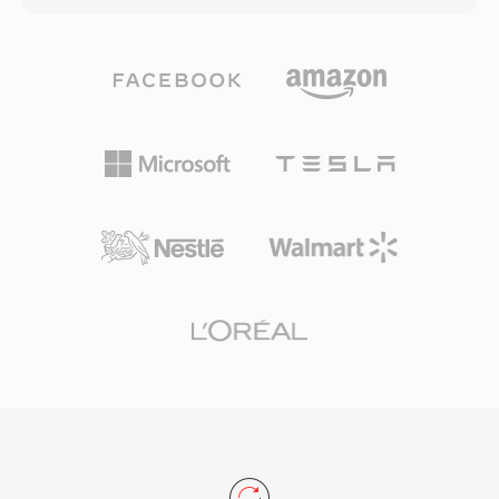
Hardware-ondersteuning verscheen in diverse
bitrates doorgaans tussen 768 kbps en 1,5
draagbare spelers, wat TTA één praktisch
Mbps. In tegenstelling tot concurrerende
voordeel gaf ten opzichte van sommige
codecs die sterk leunen op agressieve
concurrerende lossless formaten. De
psychoakoestische modellering, wijst DTS één
opensource-referentie-implementatie wordt
hoger databudget toe aan elk kanaal,
geleverd onder de GNU GPL, wat community-
waardoor fijner ruimtelijk detail en zachte
adoptie en integraties door derden
dynamiek behouden blijven. Het formaat
aanmoedigt. Hoewel nieuwere codecs als FLAC
codeert audio met subbands-ADPCM
één groter aandeel van het lossless audio-
gecombineerd met vectorkwantisatie, wat één
landschap hebben veroverd, blijft TTA
perceptief rijk geluidsveld oplevert. De
gebruikers bedienen die de eenvoud en
uitgebreide variant, DTS-HD Master Audio,
transparante compressie waarderen.
voegt één lossless extensielaag toe voor bit-
voor-bit nauwkeurigheid tot 24-bit/192 kHz.
Belangrijke sterktes zijn de brede hardware-
adoptie in AV-receivers, gameconsoles en
auto-infotainmentsystemen, samen met