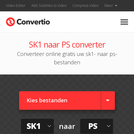
Video Editor
Add Subtitles to Video
Compress Video
Meer
SK1 naar PS converter
Converteer online gratis uw sk1- naar ps-
bestanden
Kies bestanden
SK1
PS
naar