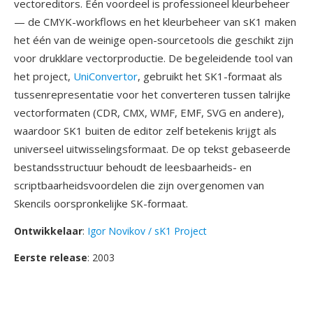
vectoreditors. Één voordeel is professioneel kleurbeheer
— de CMYK-workflows en het kleurbeheer van sK1 maken
het één van de weinige open-sourcetools die geschikt zijn
voor drukklare vectorproductie. De begeleidende tool van
het project,
UniConvertor
, gebruikt het SK1-formaat als
tussenrepresentatie voor het converteren tussen talrijke
vectorformaten (CDR, CMX, WMF, EMF, SVG en andere),
waardoor SK1 buiten de editor zelf betekenis krijgt als
universeel uitwisselingsformaat. De op tekst gebaseerde
bestandsstructuur behoudt de leesbaarheids- en
scriptbaarheidsvoordelen die zijn overgenomen van
Skencils oorspronkelijke SK-formaat.
Ontwikkelaar
:
Igor Novikov / sK1 Project
Eerste release
: 2003