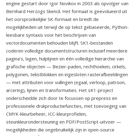
engine gestart door Igor Novikov in 2003 als opvolger van
Bernhard Herzogs Skencil. Het formaat is geevolueerd uit
het oorspronkelijke SK-formaat en breidt de
mogelijkheden uit terwijl de op tekst gebaseerde, Python-
leesbare syntaxis voor het beschrijven van
vectordocumenten behouden blijft. SK1-bestanden
coderen volledige documentstructuren inclusief meerdere
pagina's, lagen, hulplijnen en één volledige hierarchie van
grafische objecten — Bezier-paden, rechthoeken, cirkels,
polygonen, tekstblokken en ingesloten rasterafbeeldingen
— met attributen voor vullingen (egaal, verloop, patroon,
arcering), lijnen en transformaties. Het sK1-project
onderscheidde zich door te focussen op prepress en
professionele drukproductiefuncties, met toevoeging van
CMYK-kleurbeheer, ICC-kleurprofielen,
steunkleurondersteuning en PDF/PostScript-uitvoer —
mogelijkheden die ongebruikelijk zijn in open-source