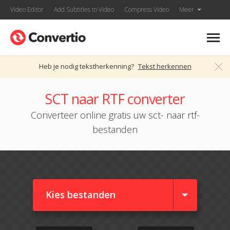
Video Editor
Add Subtitles to Video
Compress Video
Meer
Heb je nodig tekstherkenning?
Tekst herkennen
SCT naar RTF converter
Converteer online gratis uw sct- naar rtf-
bestanden
Kies bestanden