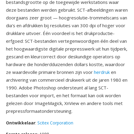
bestandsgrootte op de toegewijde werkstations waar
deze bestanden werden gebruikt. SCT-afbeeldingen waren
doorgaans zeer groot — hoogresolutie-trommelscans van
dia's en afdrukken bij resoluties van 300 dpi of hoger voor
drukklare uitvoer. Één voordeel is het drukproductie-
erfgoed: SCT-bestanden vertegenwoordigen één deel van
het hoogwaardigste digitale prepresswerk uit hun tijdperk,
gescand en kleurcorrect door deskundige operators op
hardware die honderdduizenden dollars kostte, waardoor
ze waardevolle primaire bronnen zijn voor
herdruk
en
archivering van commercieel drukwerk uit de jaren 1980 en
1990. Adobe Photoshop ondersteunt al lang SCT-
bestanden voor import, en het formaat kan ook worden
gelezen door ImageMagick, XnView en andere tools met
prepressformaatondersteuning.
Ontwikkelaar
:
Scitex Corporation