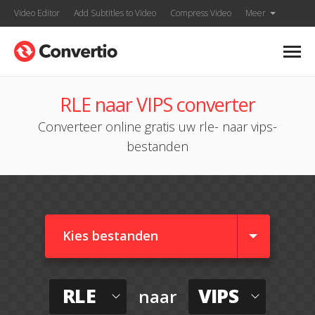
Video Editor
Add Subtitles to Video
Compress Video
Meer
RLE naar VIPS converter
Converteer online gratis uw rle- naar vips-
bestanden
Kies bestanden
RLE
VIPS
naar