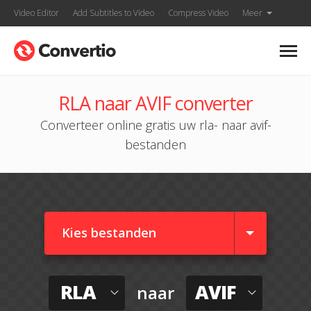
Video Editor
Add Subtitles to Video
Compress Video
Meer
RLA naar AVIF converter
Converteer online gratis uw rla- naar avif-
bestanden
Kies bestanden
RLA
AVIF
naar