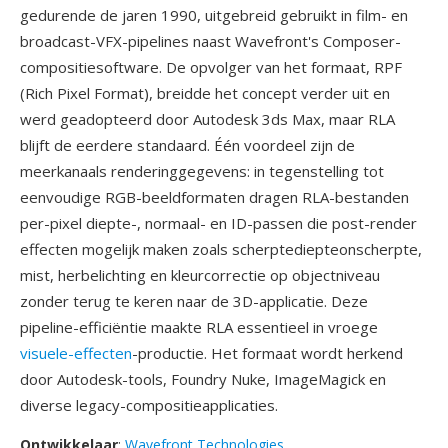
gedurende de jaren 1990, uitgebreid gebruikt in film- en
broadcast-VFX-pipelines naast Wavefront's Composer-
compositiesoftware. De opvolger van het formaat, RPF
(Rich Pixel Format), breidde het concept verder uit en
werd geadopteerd door Autodesk 3ds Max, maar RLA
blijft de eerdere standaard. Één voordeel zijn de
meerkanaals renderinggegevens: in tegenstelling tot
eenvoudige RGB-beeldformaten dragen RLA-bestanden
per-pixel diepte-, normaal- en ID-passen die post-render
effecten mogelijk maken zoals scherptediepteonscherpte,
mist, herbelichting en kleurcorrectie op objectniveau
zonder terug te keren naar de 3D-applicatie. Deze
pipeline-efficiëntie maakte RLA essentieel in vroege
visuele-effecten
-productie. Het formaat wordt herkend
door Autodesk-tools, Foundry Nuke, ImageMagick en
diverse legacy-compositieapplicaties.
Ontwikkelaar
:
Wavefront Technologies