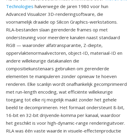
Technologies
halverwege de jaren 1980 voor hun
Advanced Visualizer 3D-renderingsoftware, die
voornamelijk draaide op Silicon Graphics-werkstations.
RLA-bestanden slaan gerenderde frames op met
ondersteuning voor meerdere kanalen naast standaard
RGB — waaronder alfatransparantie, Z-diepte,
oppervlaktenormaalvectoren, object-ID, materiaal-ID en
andere willekeurige datakanalen die
compositiekunstenaars gebruiken om gerenderde
elementen te manipuleren zonder opnieuw te hoeven
renderen. Elke scanlijn wordt onafhankelijk gecomprimeerd
met run-length encoding, wat efficiënte willekeurige
toegang tot elke rij mogelijk maakt zonder het gehele
beeld te decomprimeren. Het formaat ondersteunt 8-bit,
16-bit en 32-bit drijvende-komma per kanaal, waardoor
het geschikt is voor high-dynamic-range renderinguitvoer.
RLA was één vaste waarde in visuele-effectenproductie