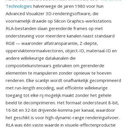
Technologies
halverwege de jaren 1980 voor hun
Advanced Visualizer 3D-renderingsoftware, die
voornamelijk draaide op Silicon Graphics-werkstations.
RLA-bestanden slaan gerenderde frames op met
ondersteuning voor meerdere kanalen naast standaard
RGB — waaronder alfatransparantie, Z-diepte,
oppervlaktenormaalvectoren, object-ID, materiaal-ID en
andere willekeurige datakanalen die
compositiekunstenaars gebruiken om gerenderde
elementen te manipuleren zonder opnieuw te hoeven
renderen. Elke scanlijn wordt onafhankelijk gecomprimeerd
met run-length encoding, wat efficiënte willekeurige
toegang tot elke rij mogelijk maakt zonder het gehele
beeld te decomprimeren. Het formaat ondersteunt 8-bit,
16-bit en 32-bit drijvende-komma per kanaal, waardoor
het geschikt is voor high-dynamic-range renderinguitvoer.
RLA was één vaste waarde in visuele-effectenproductie