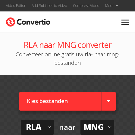
Video Editor
Add Subtitles to Video
Compress Video
Meer
RLA naar MNG converter
Converteer online gratis uw rla- naar mng-
bestanden
Kies bestanden
RLA
MNG
naar