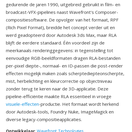
gedurende de jaren 1990, uitgebreid gebruikt in film- en
broadcast-VFX-pipelines naast Wavefront's Composer-
compositiesoftware. De opvolger van het formaat, RPF
(Rich Pixel Format), breidde het concept verder uit en
werd geadopteerd door Autodesk 3ds Max, maar RLA
blijft de eerdere standaard. Één voordeel zijn de
meerkanaals renderinggegevens: in tegenstelling tot
eenvoudige RGB-beeldformaten dragen RLA-bestanden
per-pixel diepte-, normaal- en ID-passen die post-render
effecten mogelijk maken zoals scherptediepteonscherpte,
mist, herbelichting en kleurcorrectie op objectniveau
zonder terug te keren naar de 3D-applicatie. Deze
pipeline-efficiëntie maakte RLA essentieel in vroege
visuele-effecten
-productie. Het formaat wordt herkend
door Autodesk-tools, Foundry Nuke, ImageMagick en
diverse legacy-compositieapplicaties.
Ontwikkelaar
:
Wavefront Technologies