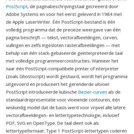
PostScript
, de paginabeschrijvingstaal gecreeerd door
Adobe Systems en voor het eerst geleverd in 1984 met
de Apple LaserWriter. Één PostScript-bestand is één
volledig programma dat de precieze weergave van één
pagina beschrijft — tekst, vectorafbeeldingen, curven,
vullingen en zelfs ingesloten rasterafbeeldingen — met
behulp van één stack-gebaseerde geinterpreteerde taal
met volledige programmeerconstructies. Wanneer het
naar één PostScript-compatibele printer of interpreter
(zoals Ghostscript) wordt gestuurd, wordt het programma
uitgevoerd en produceert het gerenderde uitvoer.
PostScript introduceerde kubische
Bezier-curven
als de
standaardrepresentatie voor vloeiende contouren, één
wiskundig model dat de basis werd voor vrijwel alle latere
vectorafbeeldingen- en lettertypetechnologie, inclusief
PDF, SVG en OpenType. De taal dient ook als
lettertypeformaat: Type 1 PostScript-lettertypen coderen