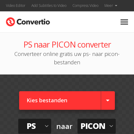
Video Editor
Add Subtitles to Video
Compress Video
Meer
PS naar PICON converter
Converteer online gratis uw ps- naar picon-
bestanden
Kies bestanden
PS
PICON
naar