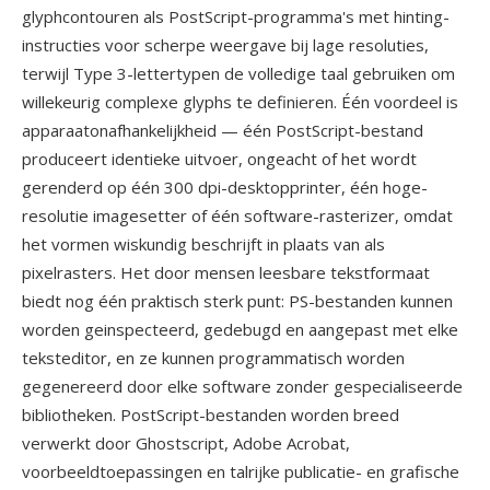
glyphcontouren als PostScript-programma's met hinting-
instructies voor scherpe weergave bij lage resoluties,
terwijl Type 3-lettertypen de volledige taal gebruiken om
willekeurig complexe glyphs te definieren. Één voordeel is
apparaatonafhankelijkheid — één PostScript-bestand
produceert identieke uitvoer, ongeacht of het wordt
gerenderd op één 300 dpi-desktopprinter, één hoge-
resolutie imagesetter of één software-rasterizer, omdat
het vormen wiskundig beschrijft in plaats van als
pixelrasters. Het door mensen leesbare tekstformaat
biedt nog één praktisch sterk punt: PS-bestanden kunnen
worden geinspecteerd, gedebugd en aangepast met elke
teksteditor, en ze kunnen programmatisch worden
gegenereerd door elke software zonder gespecialiseerde
bibliotheken. PostScript-bestanden worden breed
verwerkt door Ghostscript, Adobe Acrobat,
voorbeeldtoepassingen en talrijke publicatie- en grafische