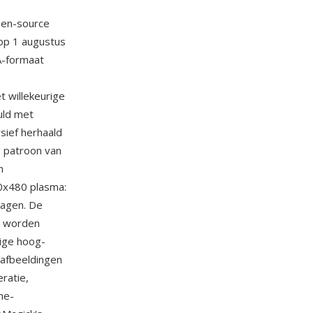
pen-source
 op 1 augustus
A-formaat
 willekeurige
uld met
sief herhaald
ig patroon van
n
40x480 plasma:
lagen. De
n worden
ige hoog-
 afbeeldingen
ratie,
me-