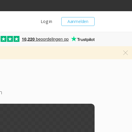
Log in
Aanmelden
10,220
beoordelingen op
n