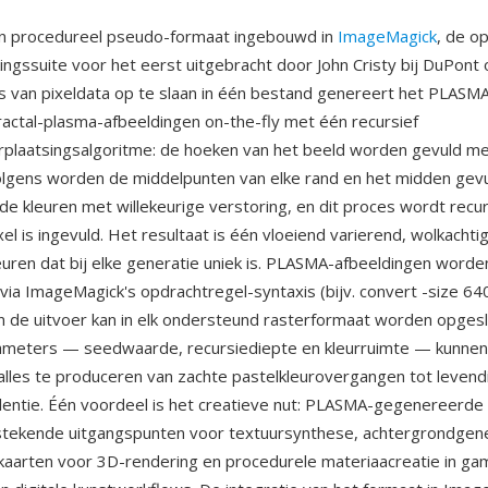
n procedureel pseudo-formaat ingebouwd in
ImageMagick
, de o
ngssuite voor het eerst uitgebracht door John Cristy bij DuPont
ts van pixeldata op te slaan in één bestand genereert het PLASM
fractal-plasma-afbeeldingen on-the-fly met één recursief
plaatsingsalgoritme: de hoeken van het beeld worden gevuld met
olgens worden de middelpunten van elke rand en het midden gev
de kleuren met willekeurige verstoring, en dit proces wordt recur
xel is ingevuld. Het resultaat is één vloeiend varierend, wolkacht
ren dat bij elke generatie uniek is. PLASMA-afbeeldingen worde
ia ImageMagick's opdrachtregel-syntaxis (bijv. convert -size 6
n de uitvoer kan in elk ondersteund rasterformaat worden opges
ameters — seedwaarde, recursiediepte en kleurruimte — kunne
lles te produceren van zachte pastelkleurovergangen tot levend
lentie. Één voordeel is het creatieve nut: PLASMA-gegenereerde
tstekende uitgangspunten voor textuursynthese, achtergrondgene
kaarten voor 3D-rendering en procedurele materiaacreatie in ga