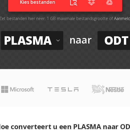
Kies bestanden
Zet bestanden hier neer. 1 GB maximale bestandsgrootte of
Aanmel
PLASMA
ODT
naar
oe converteert u een PLASMA naar O