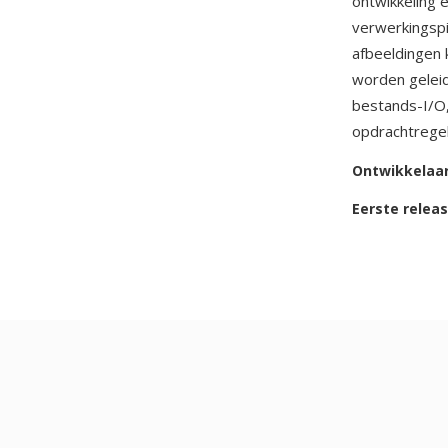
ontwikkeling 
verwerkingspi
afbeeldingen 
worden geleid
bestands-I/O,
opdrachtregel
Ontwikkelaa
Eerste relea