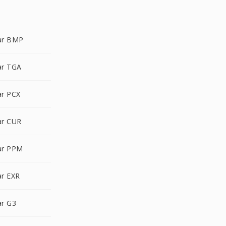
ar BMP
r TGA
r PCX
r CUR
ar PPM
r EXR
r G3