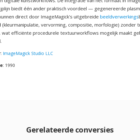
en digitale kunstworkflows. De integratie van het formaat in Imag
jplijn biedt één ander praktisch voordeel — gegenereerde plasm
kunnen direct door ImageMagick's uitgebreide
beeldverwerkings
 (kleurmanipulatie, vervorming, compositie, morfologie) zonder t
 wat efficiënte procedurele textuurworkflows mogelijk maakt ge
.
r
:
ImageMagick Studio LLC
se
: 1990
Gerelateerde conversies