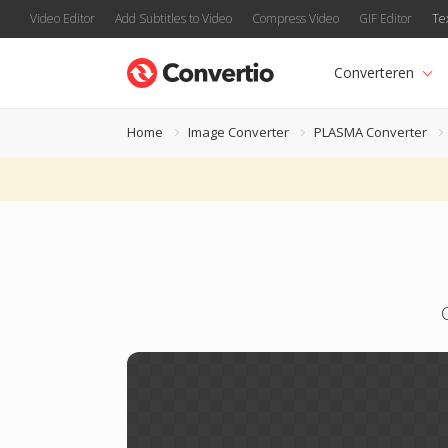
Video Editor
Add Subtitles to Video
Compress Video
GIF Editor
Te
Converteren
Home
Image Converter
PLASMA Converter