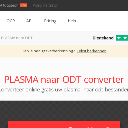
xt to Speech
Video Translator
OCR
API
Pricing
Help
Uitstekend
PLASMA naar ODT
Heb je nodig tekstherkenning?
Tekst herkennen
PLASMA naar ODT converter
Converteer online gratis uw plasma- naar odt-bestande