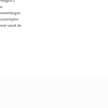
eMagick's
a-
bewerkingen
ussentijdse
heel vanaf de