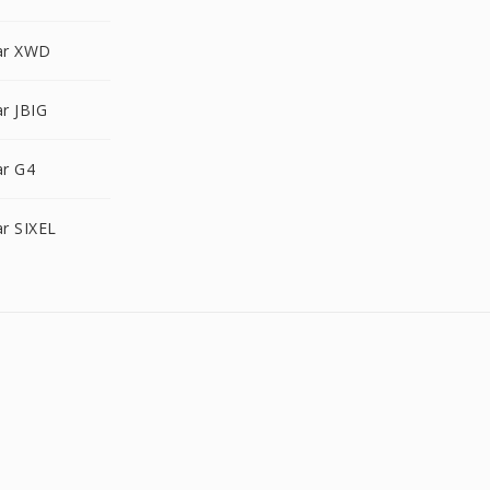
ar XWD
r JBIG
r G4
r SIXEL