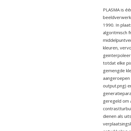
PLASMA is éé
beeldverwerki
1990. In plaa
algoritmisch 
middelpuntver
kleuren, verv
geinterpoleer
totdat elke pi
gemengde kleu
aangeroepen v
output.png) e
generatiepar
geregeld om a
contrastturbu
dienen als ui
verplaatsings