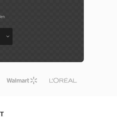
den
DT