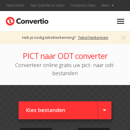
Video Editor
Add Subtitles to Video
Compress Video
Meer
Heb je nodig tekstherkenning?
Tekst herkennen
PICT naar ODT converter
Converteer online gratis uw pict- naar odt-
bestanden
Kies bestanden