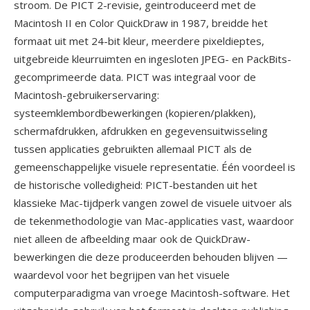
stroom. De PICT 2-revisie, geintroduceerd met de
Macintosh II en Color QuickDraw in 1987, breidde het
formaat uit met 24-bit kleur, meerdere pixeldieptes,
uitgebreide kleurruimten en ingesloten JPEG- en PackBits-
gecomprimeerde data. PICT was integraal voor de
Macintosh-gebruikerservaring:
systeemklembordbewerkingen (kopieren/plakken),
schermafdrukken, afdrukken en gegevensuitwisseling
tussen applicaties gebruikten allemaal PICT als de
gemeenschappelijke visuele representatie. Één voordeel is
de historische volledigheid: PICT-bestanden uit het
klassieke Mac-tijdperk vangen zowel de visuele uitvoer als
de tekenmethodologie van Mac-applicaties vast, waardoor
niet alleen de afbeelding maar ook de QuickDraw-
bewerkingen die deze produceerden behouden blijven —
waardevol voor het begrijpen van het visuele
computerparadigma van vroege Macintosh-software. Het