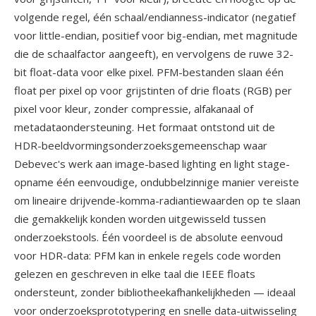
volgende regel, één schaal/endianness-indicator (negatief
voor little-endian, positief voor big-endian, met magnitude
die de schaalfactor aangeeft), en vervolgens de ruwe 32-
bit float-data voor elke pixel. PFM-bestanden slaan één
float per pixel op voor grijstinten of drie floats (RGB) per
pixel voor kleur, zonder compressie, alfakanaal of
metadataondersteuning. Het formaat ontstond uit de
HDR-beeldvormingsonderzoeksgemeenschap waar
Debevec's werk aan image-based lighting en light stage-
opname één eenvoudige, ondubbelzinnige manier vereiste
om lineaire drijvende-komma-radiantiewaarden op te slaan
die gemakkelijk konden worden uitgewisseld tussen
onderzoekstools. Één voordeel is de absolute eenvoud
voor HDR-data: PFM kan in enkele regels code worden
gelezen en geschreven in elke taal die IEEE floats
ondersteunt, zonder bibliotheekafhankelijkheden — ideaal
voor onderzoeksprototypering en snelle data-uitwisseling