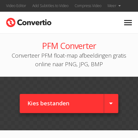
Video Editor
Add Subtitles to Video
Compress Video
Meer
PFM Converter
Converteer PFM float-map afbeeldingen gratis
online naar PNG, JPG, BMP
Kies bestanden