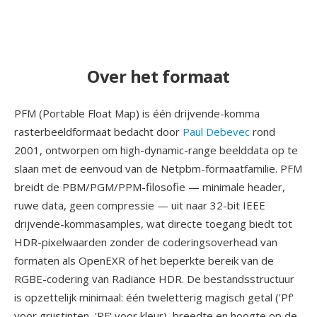
Over het formaat
PFM (Portable Float Map) is één drijvende-komma
rasterbeeldformaat bedacht door
Paul Debevec
rond
2001, ontworpen om high-dynamic-range beelddata op te
slaan met de eenvoud van de Netpbm-formaatfamilie. PFM
breidt de PBM/PGM/PPM-filosofie — minimale header,
ruwe data, geen compressie — uit naar 32-bit IEEE
drijvende-kommasamples, wat directe toegang biedt tot
HDR-pixelwaarden zonder de coderingsoverhead van
formaten als OpenEXR of het beperkte bereik van de
RGBE-codering van Radiance HDR. De bestandsstructuur
is opzettelijk minimaal: één tweletterig magisch getal ('Pf'
voor grijstinten, 'PF' voor kleur), breedte en hoogte op de