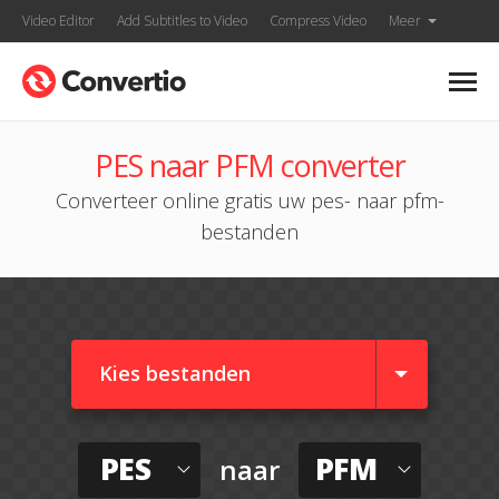
Video Editor
Add Subtitles to Video
Compress Video
Meer
PES naar PFM converter
Converteer online gratis uw pes- naar pfm-
bestanden
Kies bestanden
PES
PFM
naar