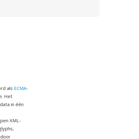
erd als
ECMA-
e. Het
data in één
Open XML-
glyphs,
rdoor