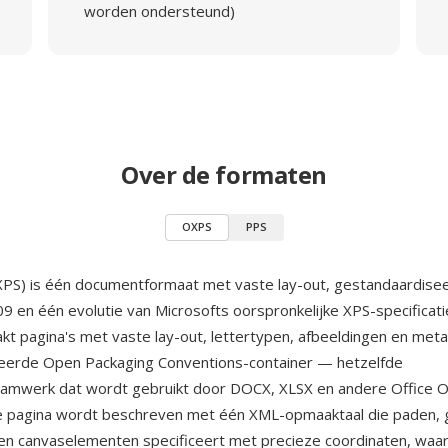
worden ondersteund)
Over de formaten
OXPS
PPS
PS) is één documentformaat met vaste lay-out, gestandaardise
09 en één evolutie van Microsofts oorspronkelijke XPS-specificati
kt pagina's met vaste lay-out, lettertypen, afbeeldingen en meta
eerde Open Packaging Conventions-container — hetzelfde
aamwerk dat wordt gebruikt door DOCX, XLSX en andere Office 
e pagina wordt beschreven met één XML-opmaaktaal die paden, 
en canvaselementen specificeert met precieze coordinaten, waa