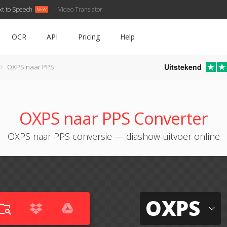
xt to Speech
Video Translator
OCR
API
Pricing
Help
Uitstekend
OXPS naar PPS
OXPS naar PPS Converter
OXPS naar PPS conversie — diashow-uitvoer online
OXPS