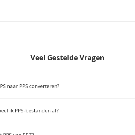
Veel Gestelde Vragen
S naar PPS converteren?
el ik PPS-bestanden af?
lt PPS van PPT?