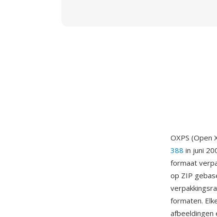
OXPS (Open X
388
in juni 20
formaat verpa
op ZIP gebas
verpakkingsr
formaten. Elk
afbeeldingen 