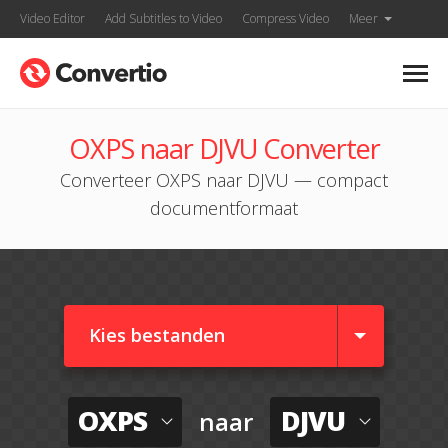
Video Editor
Add Subtitles to Video
Compress Video
Meer
OXPS naar DJVU Converter
Converteer OXPS naar DJVU — compact
documentformaat
Kies bestanden
OXPS
DJVU
naar