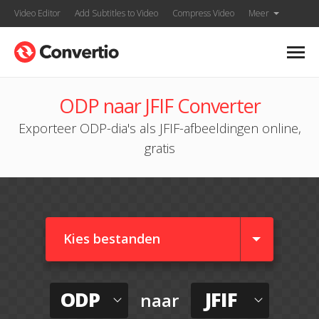
Video Editor
Add Subtitles to Video
Compress Video
Meer
ODP naar JFIF Converter
Exporteer ODP-dia's als JFIF-afbeeldingen online,
gratis
Kies bestanden
ODP
JFIF
naar