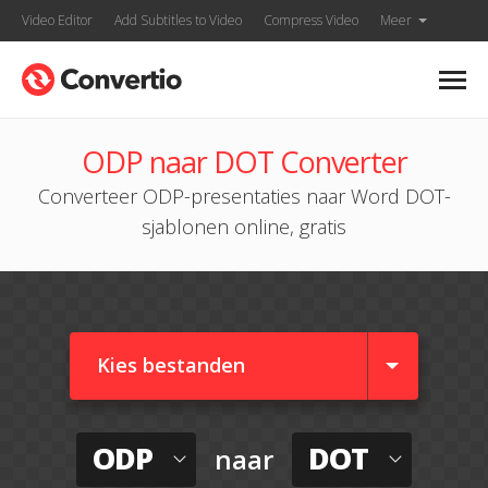
Video Editor
Add Subtitles to Video
Compress Video
Meer
ODP naar DOT Converter
Converteer ODP-presentaties naar Word DOT-
sjablonen online, gratis
Kies bestanden
ODP
DOT
naar