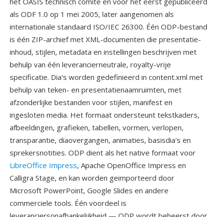
het OASIS technisch comite en voor het eerst gepubliceerd
als ODF 1.0 op 1 mei 2005, later aangenomen als
internationale standaard ISO/IEC 26300. Één ODP-bestand
is één ZIP-archief met XML-documenten die presentatie-
inhoud, stijlen, metadata en instellingen beschrijven met
behulp van één leverancierneutrale, royalty-vrije
specificatie. Dia's worden gedefinieerd in content.xml met
behulp van teken- en presentatienaamruimten, met
afzonderlijke bestanden voor stijlen, manifest en
ingesloten media. Het formaat ondersteunt tekstkaders,
afbeeldingen, grafieken, tabellen, vormen, verlopen,
transparantie, diaovergangen, animaties, basisdia's en
sprekersnotities. ODP dient als het native formaat voor
LibreOffice Impress
, Apache OpenOffice Impress en
Calligra Stage, en kan worden geimporteerd door
Microsoft PowerPoint, Google Slides en andere
commerciele tools. Één voordeel is
leveranciersonafhankelijkheid — ODP wordt beheerst door