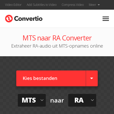
Video Editor
Add Subtitles to Video
Compress Video
Meer
MTS naar RA Converter
Extraheer RA-audio uit MTS-opnames online
Kies bestanden
MTS
RA
naar