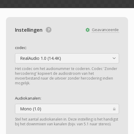
Instellingen
Geavanceerde
codec:
RealAudio 1.0 (14.4K)
Het codec om het audionummer te coderen. Codec 'Zonder
hercodering' kopieert de audiostroom van het
invoerbestand naar de uitvoer zonder hercodering indien
mogelijk.
Audiokanalen:
Mono (1.0)
Stel het aantal audiokanalen in. Deze instelling is het handigst
bij het downmixen van kanalen (bijv. van 5.1 naar stereo).