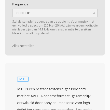
Frequentie:
8000 Hz
Stel de samplefrequentie van de audio in. Voor muziek met
een volledig spectrum (20 Hz - 20 kHz) zijn waarden nodig die
niet lager zijn dan 44.1 kHz om transparantie te bereiken.
Meer info vindt u op de
wiki
.
Alles herstellen
MTS
MTS is één bestandsextensie geassocieerd
met het AVCHD-opnameformaat, gezamenlijk
ontwikkeld door Sony en Panasonic voor high-
definition consumentencamcorders. Bestanden