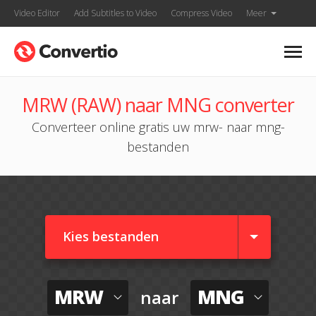
Video Editor
Add Subtitles to Video
Compress Video
Meer
MRW (RAW) naar MNG converter
Converteer online gratis uw mrw- naar mng-
bestanden
Kies bestanden
MRW
MNG
naar