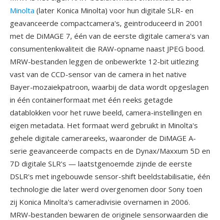
Minolta
(later Konica Minolta) voor hun digitale SLR- en
geavanceerde compactcamera's, geintroduceerd in 2001
met de DiMAGE 7, één van de eerste digitale camera's van
consumentenkwaliteit die RAW-opname naast JPEG bood.
MRW-bestanden leggen de onbewerkte 12-bit uitlezing
vast van de CCD-sensor van de camera in het native
Bayer-mozaiekpatroon, waarbij de data wordt opgeslagen
in één containerformaat met één reeks getagde
datablokken voor het ruwe beeld, camera-instellingen en
eigen metadata. Het formaat werd gebruikt in Minolta's
gehele digitale camerareeks, waaronder de DiMAGE A-
serie geavanceerde compacts en de Dynax/Maxxum 5D en
7D digitale SLR's — laatstgenoemde zijnde de eerste
DSLR's met ingebouwde sensor-shift beeldstabilisatie, één
technologie die later werd overgenomen door Sony toen
zij Konica Minolta's cameradivisie overnamen in 2006.
MRW-bestanden bewaren de originele sensorwaarden die