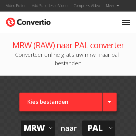
Video Editor
Add Subtitles to Video
Compress Video
Meer
MRW (RAW) naar PAL converter
Converteer online gratis uw mrw- naar pal-
bestanden
Kies bestanden
MRW
PAL
naar