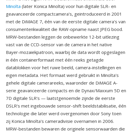
Minolta
(later Konica Minolta) voor hun digitale SLR- en
geavanceerde compactcamera's, geintroduceerd in 2001
met de DiMAGE 7, één van de eerste digitale camera's van
consumentenkwaliteit die RAW-opname naast JPEG bood.
MRW-bestanden leggen de onbewerkte 12-bit uitlezing
vast van de CCD-sensor van de camera in het native
Bayer-mozaiekpatroon, waarbij de data wordt opgeslagen
in één containerformaat met één reeks getagde
datablokken voor het ruwe beeld, camera-instellingen en
eigen metadata. Het formaat werd gebruikt in Minolta's
gehele digitale camerareeks, waaronder de DiMAGE A-
serie geavanceerde compacts en de Dynax/Maxxum 5D en
7D digitale SLR's — laatstgenoemde zijnde de eerste
DSLR's met ingebouwde sensor-shift beeldstabilisatie, één
technologie die later werd overgenomen door Sony toen
zij Konica Minolta's cameradivisie overnamen in 2006.
MRW-bestanden bewaren de originele sensorwaarden die