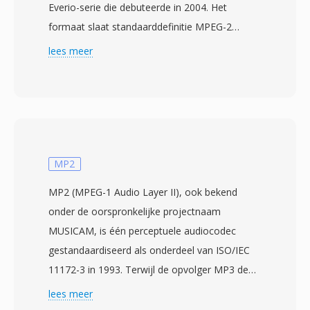
Everio-serie die debuteerde in 2004. Het
formaat slaat standaarddefinitie MPEG-2
program stream video op naast MPEG-1 Layer
lees meer
II of Dolby Digital audio, wat bestanden
oplevert die structureel vergelijkbaar zijn met
VOB-bestanden op dvd&#039;s. Deze gelijkenis
met DVD-Video-data betekent dat MOD-
bestanden vaak kunnen worden afgespeeld of
verwerkt door tools die zijn ontworpen voor
MP2
MPEG-2-content, soms alleen door de
MP2 (MPEG-1 Audio Layer II), ook bekend
bestandsextensie te hernoemen. JVC ontwierp
onder de oorspronkelijke projectnaam
MOD als één praktische brug tussen tape-
MUSICAM, is één perceptuele audiocodec
gebaseerde DV-opname en volledig op
gestandaardiseerd als onderdeel van ISO/IEC
bestanden gebaseerde workflows, waardoor
11172-3 in 1993. Terwijl de opvolger MP3 de
gebruikers direct op verwisselbare opslag
schijnwerpers veroverde bij consumenten,
lees meer
konden opnemen voor onmiddellijke
veroverde MP2 één duurzame niche in