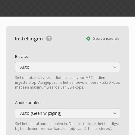
Instellingen
Geavanceerde
Bitrate:
Auto
Stel de totale uitvoeraudiobitrate in voor MP2. Indien
ingesteld op 'Aangepast', is het aanbevolen bereik ≥320 kbps
met een maximumwaarde van 384 kbps.
Audiokanalen:
Auto (Geen wijziging)
Stel het aantal audiokanalen in. Deze instelling is het handigst
bij het downmixen van kanalen (bijv. van 5.1 naar stereo).