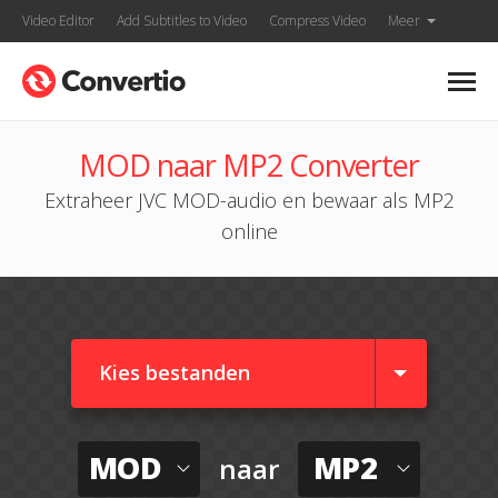
Video Editor
Add Subtitles to Video
Compress Video
Meer
MOD naar MP2 Converter
Extraheer JVC MOD-audio en bewaar als MP2
online
Kies bestanden
MOD
MP2
naar