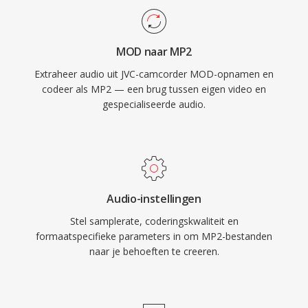
relevant voor het benaderen en converteren
waar lipsynchronisatie ertoe doet. Drie
van gearchiveerd beeldmateriaal uit de
voordelen houden MP2 tientallen jaren na
generatie camcorders met
MOD naar MP2
standaardisatie relevant: sierlijke degradatie bij
bestandsgebaseerde opslag uit het midden van
Extraheer audio uit JVC-camcorder MOD-opnamen en
transmissiefouten die essentieel is voor
de jaren 2000.
codeer als MP2 — een brug tussen eigen video en
ethersignalen, minimale coderingsvertraging
gespecialiseerde audio.
die past bij realtime omroepketens en
gevestigde regelgevingsacceptatie in Europese
en Aziatische omroepkaders.
Audio-instellingen
Stel samplerate, coderingskwaliteit en
formaatspecifieke parameters in om MP2-bestanden
naar je behoeften te creeren.