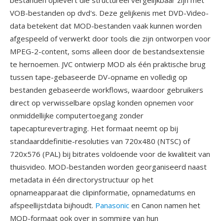
bestanden oplevert die structureel vergelijkbaar zijn met
VOB-bestanden op dvd's. Deze gelijkenis met DVD-Video-
data betekent dat MOD-bestanden vaak kunnen worden
afgespeeld of verwerkt door tools die zijn ontworpen voor
MPEG-2-content, soms alleen door de bestandsextensie
te hernoemen. JVC ontwierp MOD als één praktische brug
tussen tape-gebaseerde DV-opname en volledig op
bestanden gebaseerde workflows, waardoor gebruikers
direct op verwisselbare opslag konden opnemen voor
onmiddellijke computertoegang zonder
tapecapturevertraging. Het formaat neemt op bij
standaarddefinitie-resoluties van 720x480 (NTSC) of
720x576 (PAL) bij bitrates voldoende voor de kwaliteit van
thuisvideo. MOD-bestanden worden georganiseerd naast
metadata in één directorystructuur op het
opnameapparaat die clipinformatie, opnamedatums en
afspeellijstdata bijhoudt.
Panasonic
en Canon namen het
MOD-formaat ook over in sommige van hun