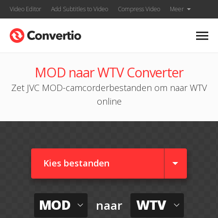
Video Editor
Add Subtitles to Video
Compress Video
Meer
MOD naar WTV Converter
Zet JVC MOD-camcorderbestanden om naar WTV
online
Kies bestanden
MOD
WTV
naar