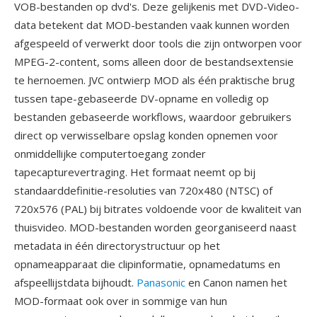
VOB-bestanden op dvd's. Deze gelijkenis met DVD-Video-
data betekent dat MOD-bestanden vaak kunnen worden
afgespeeld of verwerkt door tools die zijn ontworpen voor
MPEG-2-content, soms alleen door de bestandsextensie
te hernoemen. JVC ontwierp MOD als één praktische brug
tussen tape-gebaseerde DV-opname en volledig op
bestanden gebaseerde workflows, waardoor gebruikers
direct op verwisselbare opslag konden opnemen voor
onmiddellijke computertoegang zonder
tapecapturevertraging. Het formaat neemt op bij
standaarddefinitie-resoluties van 720x480 (NTSC) of
720x576 (PAL) bij bitrates voldoende voor de kwaliteit van
thuisvideo. MOD-bestanden worden georganiseerd naast
metadata in één directorystructuur op het
opnameapparaat die clipinformatie, opnamedatums en
afspeellijstdata bijhoudt.
Panasonic
en Canon namen het
MOD-formaat ook over in sommige van hun