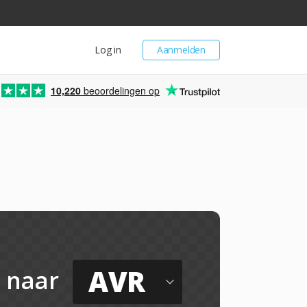
Log in
Aanmelden
10,220
beoordelingen op
AVR
naar