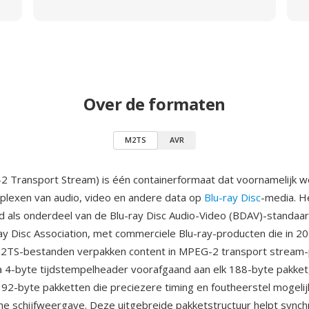
Over de formaten
M2TS
AVR
Transport Stream) is één containerformaat dat voornamelijk w
iplexen van audio, video en andere data op
Blu-ray Disc
-media. H
d als onderdeel van de Blu-ray Disc Audio-Video (BDAV)-standaa
ay Disc Association, met commerciele Blu-ray-producten die in 
M2TS-bestanden verpakken content in MPEG-2 transport stream-
 4-byte tijdstempelheader voorafgaand aan elk 188-byte pakket
 192-byte pakketten die preciezere timing en foutheerstel mogeli
che schijfweergave. Deze uitgebreide pakketstructuur helpt synch