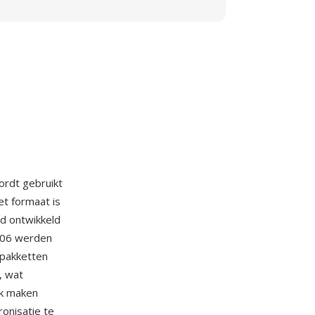
ordt gebruikt
et formaat is
rd ontwikkeld
2006 werden
pakketten
, wat
jk maken
ronisatie te