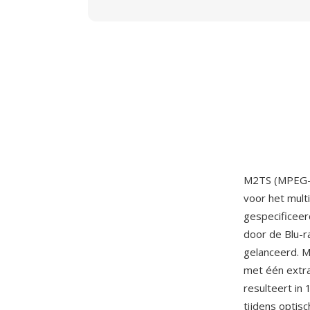
M2TS (MPEG-2 
voor het mult
gespecificeer
door de Blu-r
gelanceerd. 
met één extra
resulteert in
tijdens optis