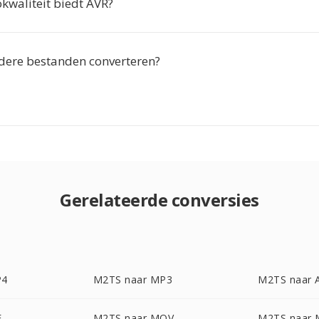
kwaliteit biedt AVR?
dere bestanden converteren?
Gerelateerde conversies
P4
M2TS naar MP3
M2TS naar 
F
M2TS naar MOV
M2TS naar