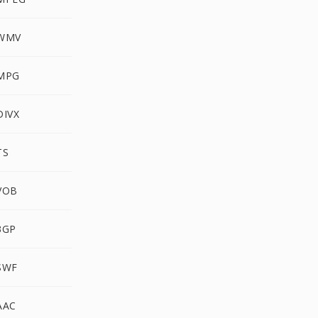
 WMV
 MPG
DIVX
TS
VOB
3GP
SWF
AAC