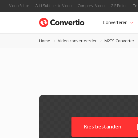
Video Editor
Add Subtitles to Video
Compress Video
GIF Editor
Te
Converteren
Home
Video converteerder
M2TS Converter
Kies bestanden