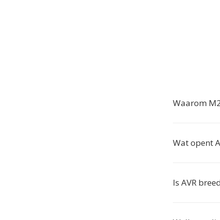
Waarom M2T
Wat opent 
Is AVR bree