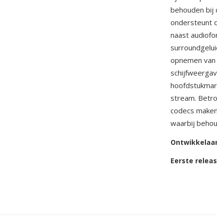
behouden bij 
ondersteunt 
naast audiof
surroundgelui
opnemen van h
schijfweerga
hoofdstukmark
stream. Betr
codecs maken 
waarbij behoud
Ontwikkelaa
Eerste relea