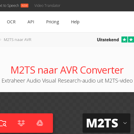
xt to Speech
Video Translator
OCR
API
Pricing
Help
Uitstekend
M2TS naar AVR
M2TS naar AVR Converter
Extraheer Audio Visual Research-audio uit M2TS-video
M2TS