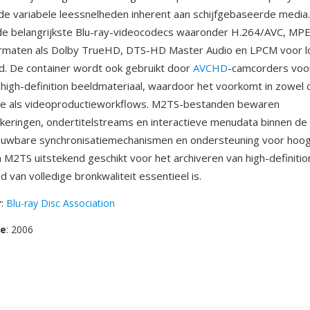
de variabele leessnelheden inherent aan schijfgebaseerde medi
de belangrijkste Blu-ray-videocodecs waaronder H.264/AVC, MPE
ormaten als Dolby TrueHD, DTS-HD Master Audio en LPCM voor l
d. De container wordt ook gebruikt door
AVCHD
-camcorders voo
igh-definition beeldmateriaal, waardoor het voorkomt in zowel
ve als videoproductieworkflows. M2TS-bestanden bewaren
eringen, ondertitelstreams en interactieve menudata binnen de
ouwbare synchronisatiemechanismen en ondersteuning voor hoo
M2TS uitstekend geschikt voor het archiveren van high-definitio
 van volledige bronkwaliteit essentieel is.
r
:
Blu-ray Disc Association
se
: 2006