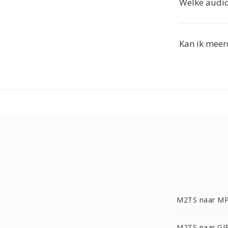
Welke audio
Kan ik meer
M2TS naar M
M2TS naar GI