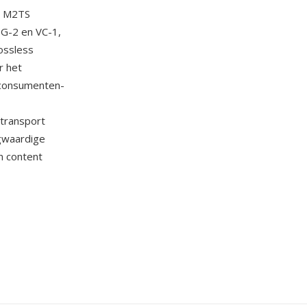
a. M2TS
G-2 en VC-1,
ossless
r het
 consumenten-
 transport
gwaardige
n content