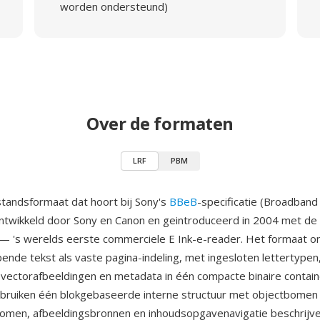
worden ondersteund)
Over de formaten
LRF
PBM
standsformaat dat hoort bij Sony's
BBeB
-specificatie (Broadband
ntwikkeld door Sony en Canon en geintroduceerd in 2004 met de 
 's werelds eerste commerciele E Ink-e-reader. Het formaat o
ende tekst als vaste pagina-indeling, met ingesloten lettertypen
 vectorafbeeldingen en metadata in één compacte binaire contain
ruiken één blokgebaseerde interne structuur met objectbomen 
romen, afbeeldingsbronnen en inhoudsopgavenavigatie beschrijve