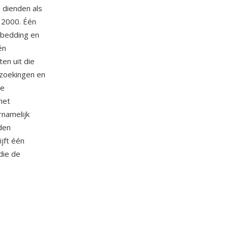
 dienden als
 2000. Één
nbedding en
én
en uit die
pzoekingen en
de
het
namelijk
rden
ijft één
die de