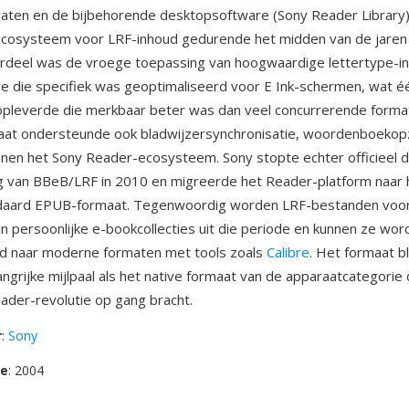
ten en de bijbehorende desktopsoftware (Sony Reader Library)
 ecosysteem voor LRF-inhoud gedurende het midden van de jaren
ordeel was de vroege toepassing van hoogwaardige lettertype-i
 die specifiek was geoptimaliseerd voor E Ink-schermen, wat é
opleverde die merkbaar beter was dan veel concurrerende format
maat ondersteunde ook bladwijzersynchronisatie, woordenboeko
nnen het Sony Reader-ecosysteem. Sony stopte echter officieel 
g van BBeB/LRF in 2010 en migreerde het Reader-platform naar 
ndaard EPUB-formaat. Tegenwoordig worden LRF-bestanden voor
in persoonlijke e-bookcollecties uit die periode en kunnen ze wo
d naar moderne formaten met tools zoals
Calibre
. Het formaat bl
angrijke mijlpaal als het native formaat van de apparaatcategorie 
der-revolutie op gang bracht.
r
:
Sony
se
: 2004