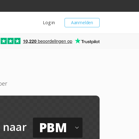
Log in
Aanmelden
10,220
beoordelingen op
oer
PBM
naar