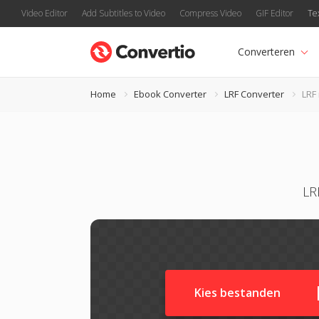
Video Editor
Add Subtitles to Video
Compress Video
GIF Editor
Te
Converteren
Home
Ebook Converter
LRF Converter
LRF
LR
Kies bestanden