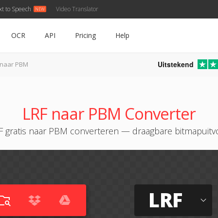
xt to Speech
Video Translator
OCR
API
Pricing
Help
Uitstekend
 naar PBM
LRF naar PBM Converter
F gratis naar PBM converteren — draagbare bitmapuitv
LRF