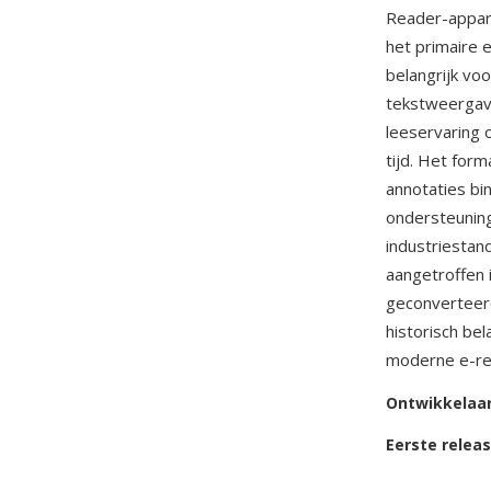
Reader-appara
het primaire
belangrijk vo
tekstweergave
leeservaring 
tijd. Het for
annotaties bi
ondersteunin
industriesta
aangetroffen 
geconverteer
historisch bel
moderne e-rea
Ontwikkelaa
Eerste relea