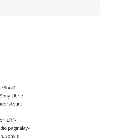
 eBook),
Sony Librie
ndersteunt
,
er. LRF-
die paginalay-
n. Sony's