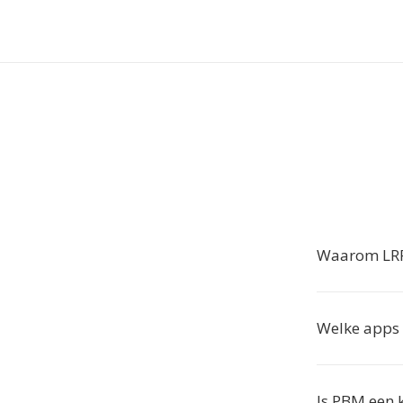
Waarom LRF
Welke apps
Is PBM een 