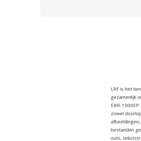
LRF is het be
gezamenlijk o
EBR-1000EP —
zowel doorlop
afbeeldingen,
bestanden geb
outs, tekstst