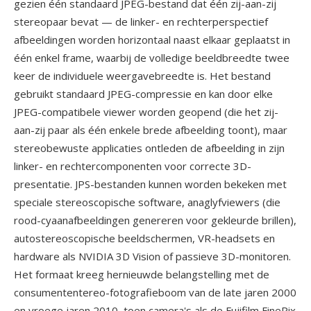
gezien één standaard JPEG-bestand dat één zij-aan-zij
stereopaar bevat — de linker- en rechterperspectief
afbeeldingen worden horizontaal naast elkaar geplaatst in
één enkel frame, waarbij de volledige beeldbreedte twee
keer de individuele weergavebreedte is. Het bestand
gebruikt standaard JPEG-compressie en kan door elke
JPEG-compatibele viewer worden geopend (die het zij-
aan-zij paar als één enkele brede afbeelding toont), maar
stereobewuste applicaties ontleden de afbeelding in zijn
linker- en rechtercomponenten voor correcte 3D-
presentatie. JPS-bestanden kunnen worden bekeken met
speciale stereoscopische software, anaglyfviewers (die
rood-cyaanafbeeldingen genereren voor gekleurde brillen),
autostereoscopische beeldschermen, VR-headsets en
hardware als NVIDIA 3D Vision of passieve 3D-monitoren.
Het formaat kreeg hernieuwde belangstelling met de
consumententereo-fotografieboom van de late jaren 2000
en vroege jaren 2010, toen camera's als de Fujifilm FinePix