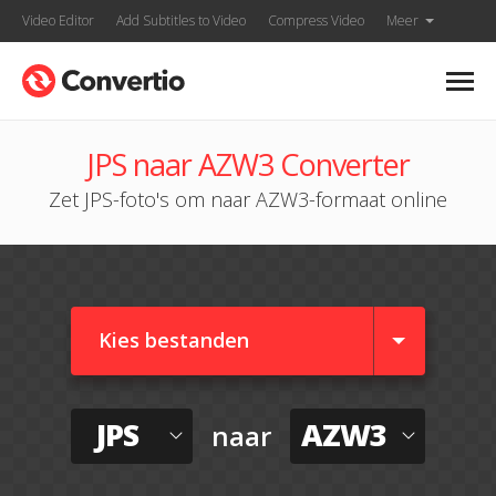
Video Editor
Add Subtitles to Video
Compress Video
Meer
JPS naar AZW3 Converter
Zet JPS-foto's om naar AZW3-formaat online
Kies bestanden
JPS
AZW3
naar