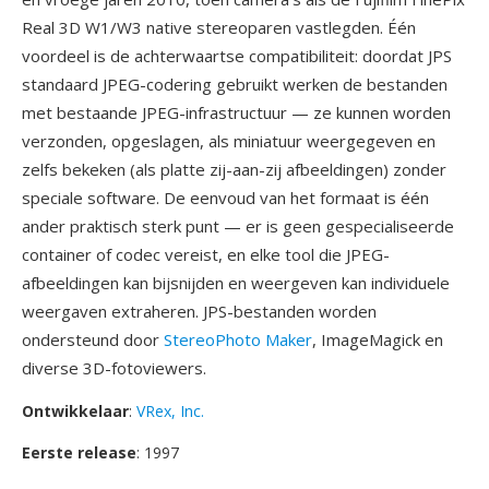
Real 3D W1/W3 native stereoparen vastlegden. Één
voordeel is de achterwaartse compatibiliteit: doordat JPS
standaard JPEG-codering gebruikt werken de bestanden
met bestaande JPEG-infrastructuur — ze kunnen worden
verzonden, opgeslagen, als miniatuur weergegeven en
zelfs bekeken (als platte zij-aan-zij afbeeldingen) zonder
speciale software. De eenvoud van het formaat is één
ander praktisch sterk punt — er is geen gespecialiseerde
container of codec vereist, en elke tool die JPEG-
afbeeldingen kan bijsnijden en weergeven kan individuele
weergaven extraheren. JPS-bestanden worden
ondersteund door
StereoPhoto Maker
, ImageMagick en
diverse 3D-fotoviewers.
Ontwikkelaar
:
VRex, Inc.
Eerste release
: 1997