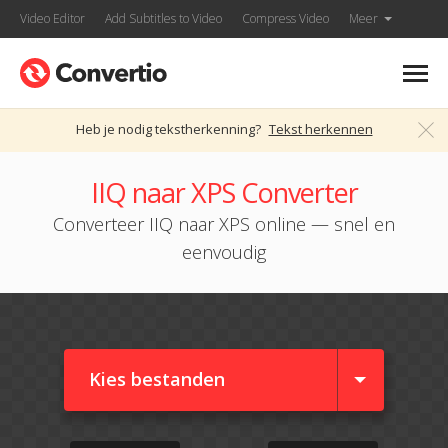
Video Editor
Add Subtitles to Video
Compress Video
Meer
Heb je nodig tekstherkenning?
Tekst herkennen
IIQ naar XPS Converter
Converteer IIQ naar XPS online — snel en
eenvoudig
Kies bestanden