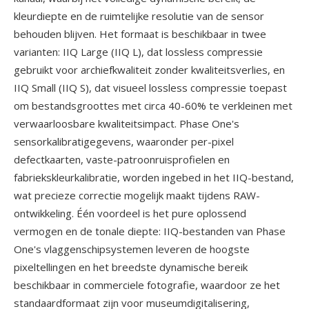
kleurdiepte en de ruimtelijke resolutie van de sensor
behouden blijven. Het formaat is beschikbaar in twee
varianten: IIQ Large (IIQ L), dat lossless compressie
gebruikt voor archiefkwaliteit zonder kwaliteitsverlies, en
IIQ Small (IIQ S), dat visueel lossless compressie toepast
om bestandsgroottes met circa 40-60% te verkleinen met
verwaarloosbare kwaliteitsimpact. Phase One's
sensorkalibratigegevens, waaronder per-pixel
defectkaarten, vaste-patroonruisprofielen en
fabriekskleurkalibratie, worden ingebed in het IIQ-bestand,
wat precieze correctie mogelijk maakt tijdens RAW-
ontwikkeling. Één voordeel is het pure oplossend
vermogen en de tonale diepte: IIQ-bestanden van Phase
One's vlaggenschipsystemen leveren de hoogste
pixeltellingen en het breedste dynamische bereik
beschikbaar in commerciele fotografie, waardoor ze het
standaardformaat zijn voor museumdigitalisering,