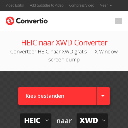
Video Editor
Add Subtitles to Video
Compress Video
Meer
HEIC naar XWD Converter
Converteer HEIC naar XWD gratis — X Window
screen dump
Kies bestanden
HEIC
XWD
naar