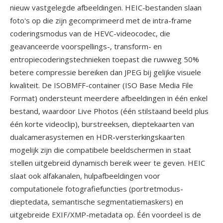
nieuw vastgelegde afbeeldingen. HEIC-bestanden slaan
foto's op die zijn gecomprimeerd met de intra-frame
coderingsmodus van de HEVC-videocodec, die
geavanceerde voorspellings-, transform- en
entropiecoderingstechnieken toepast die ruwweg 50%
betere compressie bereiken dan JPEG bij gelijke visuele
kwaliteit. De ISOBMFF-container (ISO Base Media File
Format) ondersteunt meerdere afbeeldingen in één enkel
bestand, waardoor Live Photos (één stilstaand beeld plus
één korte videoclip), burstreeksen, dieptekaarten van
dualcamerasystemen en HDR-versterkingskaarten
mogelijk zijn die compatibele beeldschermen in staat
stellen uitgebreid dynamisch bereik weer te geven. HEIC
slaat ook alfakanalen, hulpafbeeldingen voor
computationele fotografiefuncties (portretmodus-
dieptedata, semantische segmentatiemaskers) en
uitgebreide EXIF/XMP-metadata op. Één voordeel is de