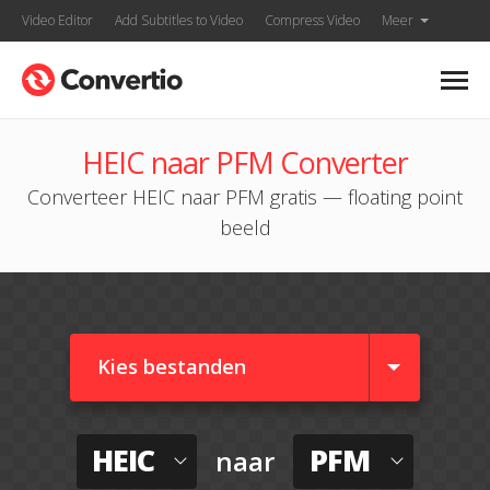
Video Editor
Add Subtitles to Video
Compress Video
Meer
HEIC naar PFM Converter
Converteer HEIC naar PFM gratis — floating point
beeld
Kies bestanden
HEIC
PFM
naar