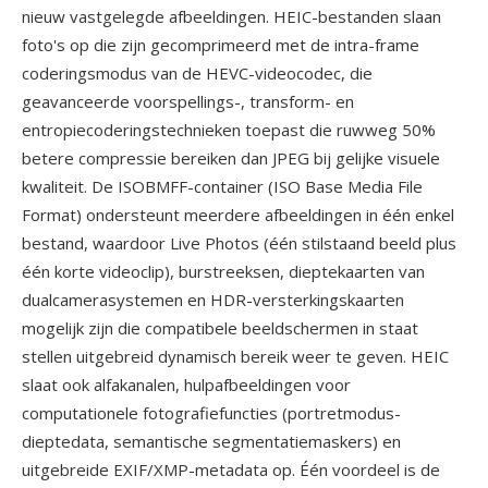
nieuw vastgelegde afbeeldingen. HEIC-bestanden slaan
foto's op die zijn gecomprimeerd met de intra-frame
coderingsmodus van de HEVC-videocodec, die
geavanceerde voorspellings-, transform- en
entropiecoderingstechnieken toepast die ruwweg 50%
betere compressie bereiken dan JPEG bij gelijke visuele
kwaliteit. De ISOBMFF-container (ISO Base Media File
Format) ondersteunt meerdere afbeeldingen in één enkel
bestand, waardoor Live Photos (één stilstaand beeld plus
één korte videoclip), burstreeksen, dieptekaarten van
dualcamerasystemen en HDR-versterkingskaarten
mogelijk zijn die compatibele beeldschermen in staat
stellen uitgebreid dynamisch bereik weer te geven. HEIC
slaat ook alfakanalen, hulpafbeeldingen voor
computationele fotografiefuncties (portretmodus-
dieptedata, semantische segmentatiemaskers) en
uitgebreide EXIF/XMP-metadata op. Één voordeel is de