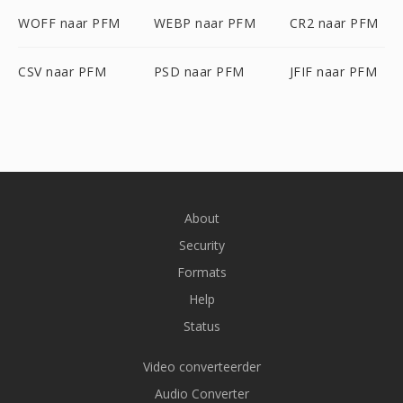
WOFF naar PFM
WEBP naar PFM
CR2 naar PFM
CSV naar PFM
PSD naar PFM
JFIF naar PFM
About
Security
Formats
Help
Status
Video converteerder
Audio Converter