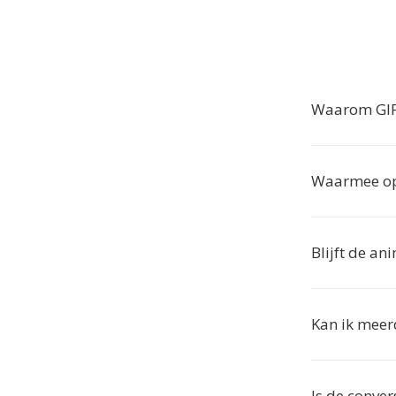
Waarom GIF
Waarmee op
Blijft de an
Kan ik meer
Is de conver