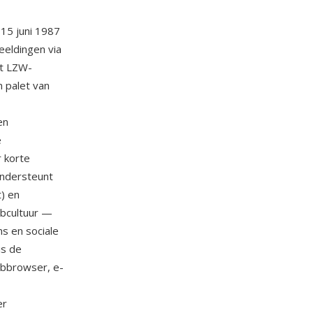
15 juni 1987
eeldingen via
kt LZW-
 palet van
en
e
r korte
ondersteunt
t) en
ebcultuur —
s en sociale
is de
ebbrowser, e-
er