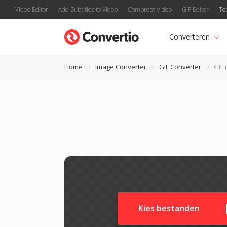
Video Editor
Add Subtitles to Video
Compress Video
GIF Editor
Te
Converteren
Home
Image Converter
GIF Converter
GIF
Kies bestanden