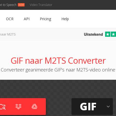
xt to Speech
Video Translator
OCR
API
Pricing
Help
Uitstekend
 naar M2TS
GIF naar M2TS Converter
Converteer geanimeerde GIF's naar M2TS-video online
GIF