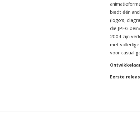
animatieforma
biedt één and
(logo's, diag
die JPEG bei
2004 zijn ver
met volledige
voor casual g
Ontwikkelaa
Eerste relea