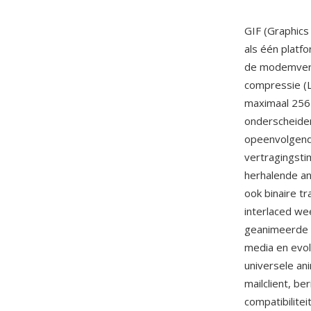
GIF (Graphic
als één platf
de modemverb
compressie (
maximaal 256 
onderscheide
opeenvolgend 
vertragingsti
herhalende an
ook binaire t
interlaced w
geanimeerde G
media en evol
universele an
mailclient, be
compatibilit