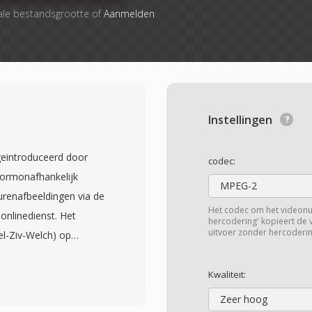
ale bestandsgrootte of
Aanmelden
Instellingen
geintroduceerd door
codec:
formonafhankelijk
MPEG-2
urenafbeeldingen via de
Het codec om het videon
nlinedienst. Het
hercodering' kopieert de
uitvoer zonder hercoderin
l-Ziv-Welch) op
én palet van maximaal
RGB-kleurruimte. De
Kwaliteit:
F is animatie: meerdere
Zeer hoog