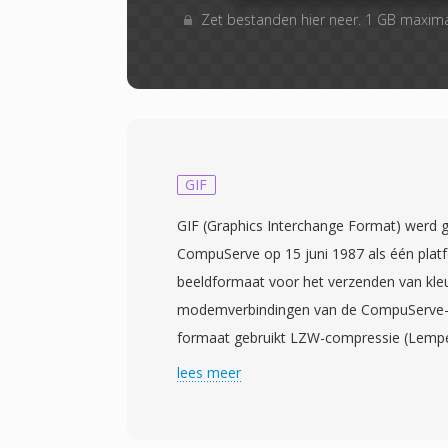
Zet bestanden hier neer. 1 GB maxim
GIF
GIF (Graphics Interchange Format) werd 
CompuServe op 15 juni 1987 als één plat
beeldformaat voor het verzenden van kle
modemverbindingen van de CompuServe-o
formaat gebruikt LZW-compressie (Lempe
geïndexeerde kleurenafbeeldingen met é
lees meer
256 kleuren, geselecteerd uit één 24-bit 
meest onderscheidende eigenschap van GI