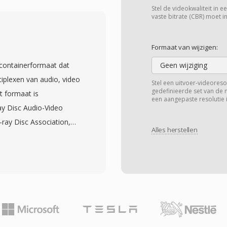
 enkel bestand worden
Stel de videokwaliteit in 
gingstiming,
vaste bitrate (CBR) moet in
paletten, waardoor korte
 videocodec of speler.
Formaat van wijzigen:
sparantie (één
containerformaat dat
Geen wijziging
parant) en interlaced
iplexen van audio, video
Stel een uitvoer-videoreso
GIF werd synoniem met
gedefinieerde set van de 
t formaat is
een aangepaste resolutie i
rspreidden zich over
ay Disc Audio-Video
ociale media en
ray Disc Association,
 op zichzelf. Één
Alles herstellen
n 2006 werden
steuning — GIF-
ontent in MPEG-2
ser, e-mailclient,
a 4-byte
plug-ins, codecs of
88-byte pakket, wat
n alomtegenwoordigheid
ezere timing en
ikt. De lossless
che schijfweergave.
gen biedt één ander
nchronisatie te