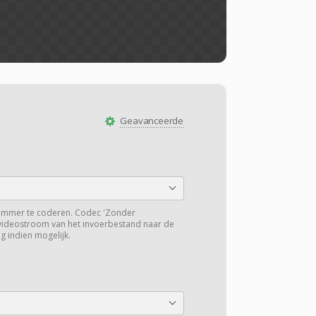
Geavanceerde
ummer te coderen. Codec 'Zonder
 videostroom van het invoerbestand naar de
g indien mogelijk.