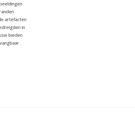
fbeeldingen
 randen
e artefacten
edreigden in
ssie bieden
rvangbaar