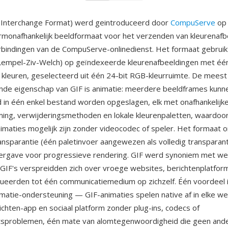
s Interchange Format) werd geintroduceerd door
CompuServe
op 
ormonafhankelijk beeldformaat voor het verzenden van kleurenafb
indingen van de CompuServe-onlinedienst. Het formaat gebrui
Lempel-Ziv-Welch) op geïndexeerde kleurenafbeeldingen met één
kleuren, geselecteerd uit één 24-bit RGB-kleurruimte. De meest
nde eigenschap van GIF is animatie: meerdere beeldframes kunn
in één enkel bestand worden opgeslagen, elk met onafhankelijk
ming, verwijderingsmethoden en lokale kleurenpaletten, waardoo
imaties mogelijk zijn zonder videocodec of speler. Het formaat 
ransparantie (één paletinvoer aangewezen als volledig transparan
eergave voor progressieve rendering. GIF werd synoniem met w
IF's verspreidden zich over vroege websites, berichtenplatform
ueerden tot één communicatiemedium op zichzelf. Één voordeel 
imatie-ondersteuning — GIF-animaties spelen native af in elke w
richten-app en sociaal platform zonder plug-ins, codecs of
eitsproblemen, één mate van alomtegenwoordigheid die geen and