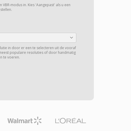
een VBR-modus in. Kies 'Aangepast' als u een
stellen.
lutie in door er een te selecteren uit de vooraf
meest populaire resoluties of door handmatig
n te voeren.