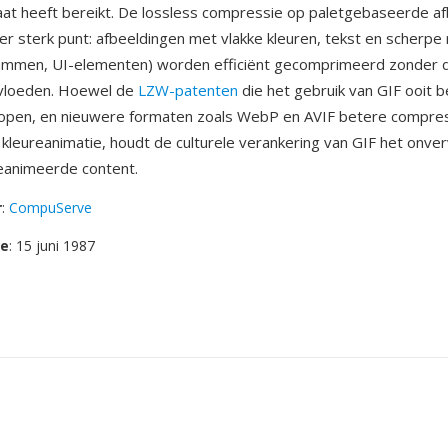
at heeft bereikt. De lossless compressie op paletgebaseerde a
er sterk punt: afbeeldingen met vlakke kleuren, tekst en scherpe
rammen, UI-elementen) worden efficiënt gecomprimeerd zonder d
nvloeden. Hoewel de
LZW-patenten
die het gebruik van GIF ooit b
lopen, en nieuwere formaten zoals WebP en AVIF betere compre
 kleureanimatie, houdt de culturele verankering van GIF het onve
eanimeerde content.
r
:
CompuServe
se
: 15 juni 1987