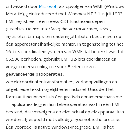
ontwikkeld door
Microsoft
als opvolger van WMF (Windows
Metafile), geintroduceerd met Windows NT 3.1 in juli 1993.
EMF registreert één reeks GDI-functieaanroepen
(Graphics Device Interface) die vectorvormen, tekst,
ingesloten bitmaps en renderingattributen beschrijven op
één apparaatonafhankelijke manier. In tegenstelling tot het
16-bits coordinatensysteem van WMF dat beperkt was tot
65.536 eenheden, gebruikt EMF 32-bits coordinaten en
voegt ondersteuning toe voor Bezier-curven,
geavanceerde padoperaties,
wereldcoordinatentransformaties, verlooopvullingen en
uitgebreide tekstmogelijkheden inclusief Unicode. Het
formaat functioneert als één grafisch opnamemechanisme
— applicaties leggen hun tekenoperaties vast in één EMF-
bestand, dat vervolgens op elke schaal op elk apparaat kan
worden afgespeeld met volledige geometrische precisie.
Één voordeel is native Windows-integratie: EMF is het