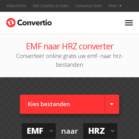
Video Editor
Add Subtitles to Video
Compress Video
Meer
EMF naar HRZ converter
Converteer online gratis uw emf- naar hrz-
bestanden
Kies bestanden
EMF
HRZ
naar