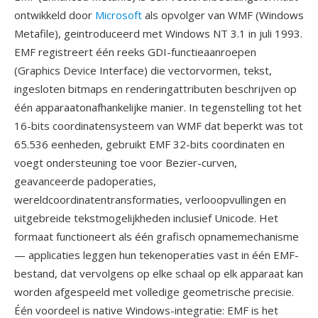
ontwikkeld door
Microsoft
als opvolger van WMF (Windows
Metafile), geintroduceerd met Windows NT 3.1 in juli 1993.
EMF registreert één reeks GDI-functieaanroepen
(Graphics Device Interface) die vectorvormen, tekst,
ingesloten bitmaps en renderingattributen beschrijven op
één apparaatonafhankelijke manier. In tegenstelling tot het
16-bits coordinatensysteem van WMF dat beperkt was tot
65.536 eenheden, gebruikt EMF 32-bits coordinaten en
voegt ondersteuning toe voor Bezier-curven,
geavanceerde padoperaties,
wereldcoordinatentransformaties, verlooopvullingen en
uitgebreide tekstmogelijkheden inclusief Unicode. Het
formaat functioneert als één grafisch opnamemechanisme
— applicaties leggen hun tekenoperaties vast in één EMF-
bestand, dat vervolgens op elke schaal op elk apparaat kan
worden afgespeeld met volledige geometrische precisie.
Één voordeel is native Windows-integratie: EMF is het