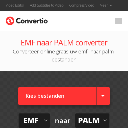
Video Editor
Add Subtitles to Video
Compress Video
Meer
EMF naar PALM converter
Converteer online gratis uw emf- naar palm-
bestanden
Kies bestanden
EMF
PALM
naar