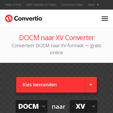
Video Editor
Add Subtitles to Video
Compress Video
Meer
DOCM naar XV Converter
Converteer DOCM naar XV-formaat — gratis
online
Kies bestanden
DOCM
XV
naar