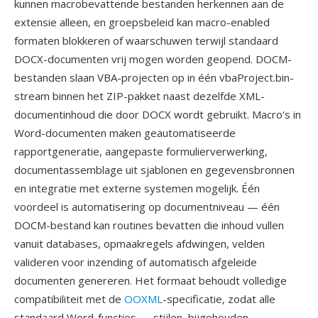
kunnen macrobevattende bestanden herkennen aan de
extensie alleen, en groepsbeleid kan macro-enabled
formaten blokkeren of waarschuwen terwijl standaard
DOCX-documenten vrij mogen worden geopend. DOCM-
bestanden slaan VBA-projecten op in één vbaProject.bin-
stream binnen het ZIP-pakket naast dezelfde XML-
documentinhoud die door DOCX wordt gebruikt. Macro's in
Word-documenten maken geautomatiseerde
rapportgeneratie, aangepaste formulierverwerking,
documentassemblage uit sjablonen en gegevensbronnen
en integratie met externe systemen mogelijk. Één
voordeel is automatisering op documentniveau — één
DOCM-bestand kan routines bevatten die inhoud vullen
vanuit databases, opmaakregels afdwingen, velden
valideren voor inzending of automatisch afgeleide
documenten genereren. Het formaat behoudt volledige
compatibiliteit met de
OOXML
-specificatie, zodat alle
standaard Word-functies — stijlen, bijgehouden