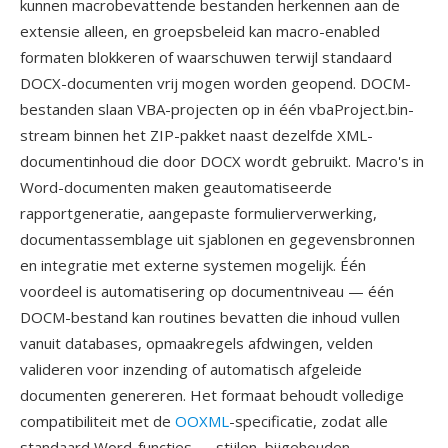
kunnen macrobevattende bestanden herkennen aan de
extensie alleen, en groepsbeleid kan macro-enabled
formaten blokkeren of waarschuwen terwijl standaard
DOCX-documenten vrij mogen worden geopend. DOCM-
bestanden slaan VBA-projecten op in één vbaProject.bin-
stream binnen het ZIP-pakket naast dezelfde XML-
documentinhoud die door DOCX wordt gebruikt. Macro's in
Word-documenten maken geautomatiseerde
rapportgeneratie, aangepaste formulierverwerking,
documentassemblage uit sjablonen en gegevensbronnen
en integratie met externe systemen mogelijk. Één
voordeel is automatisering op documentniveau — één
DOCM-bestand kan routines bevatten die inhoud vullen
vanuit databases, opmaakregels afdwingen, velden
valideren voor inzending of automatisch afgeleide
documenten genereren. Het formaat behoudt volledige
compatibiliteit met de
OOXML
-specificatie, zodat alle
standaard Word-functies — stijlen, bijgehouden