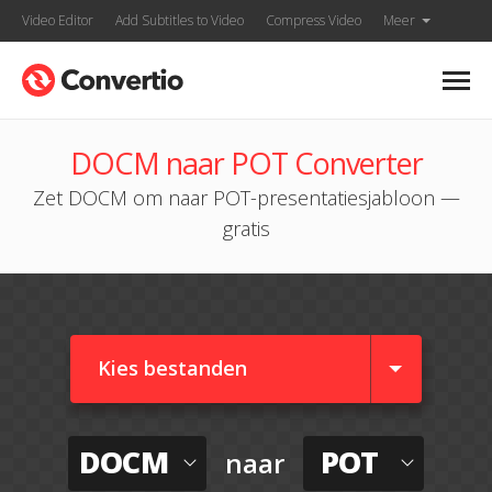
Video Editor
Add Subtitles to Video
Compress Video
Meer
DOCM naar POT Converter
Zet DOCM om naar POT-presentatiesjabloon —
gratis
Kies bestanden
DOCM
POT
naar