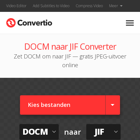
Video Editor
Add Subtitles to Video
Compress Video
Meer
DOCM naar JIF Converter
Zet DOCM om naar JIF — gratis JPEG-uitvoer
online
Kies bestanden
DOCM
JIF
naar