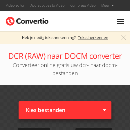
Video Editor
Add Subtitles to Video
Compress Video
Meer
Heb je nodig tekstherkenning?
Tekst herkennen
DCR (RAW) naar DOCM converter
Converteer online gratis uw dcr- naar docm-
bestanden
Kies bestanden