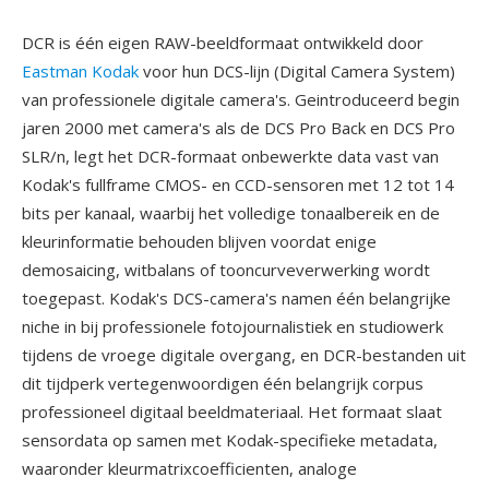
DCR is één eigen RAW-beeldformaat ontwikkeld door
Eastman Kodak
voor hun DCS-lijn (Digital Camera System)
van professionele digitale camera's. Geintroduceerd begin
jaren 2000 met camera's als de DCS Pro Back en DCS Pro
SLR/n, legt het DCR-formaat onbewerkte data vast van
Kodak's fullframe CMOS- en CCD-sensoren met 12 tot 14
bits per kanaal, waarbij het volledige tonaalbereik en de
kleurinformatie behouden blijven voordat enige
demosaicing, witbalans of tooncurveverwerking wordt
toegepast. Kodak's DCS-camera's namen één belangrijke
niche in bij professionele fotojournalistiek en studiowerk
tijdens de vroege digitale overgang, en DCR-bestanden uit
dit tijdperk vertegenwoordigen één belangrijk corpus
professioneel digitaal beeldmateriaal. Het formaat slaat
sensordata op samen met Kodak-specifieke metadata,
waaronder kleurmatrixcoefficienten, analoge