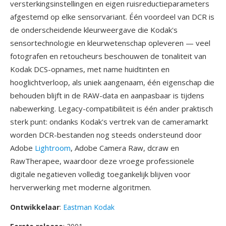
versterkingsinstellingen en eigen ruisreductieparameters
afgestemd op elke sensorvariant. Één voordeel van DCR is
de onderscheidende kleurweergave die Kodak's
sensortechnologie en kleurwetenschap opleveren — veel
fotografen en retoucheurs beschouwen de tonaliteit van
Kodak DCS-opnames, met name huidtinten en
hooglichtverloop, als uniek aangenaam, één eigenschap die
behouden blijft in de RAW-data en aanpasbaar is tijdens
nabewerking. Legacy-compatibiliteit is één ander praktisch
sterk punt: ondanks Kodak's vertrek van de cameramarkt
worden DCR-bestanden nog steeds ondersteund door
Adobe
Lightroom
, Adobe Camera Raw, dcraw en
RawTherapee, waardoor deze vroege professionele
digitale negatieven volledig toegankelijk blijven voor
herverwerking met moderne algoritmen.
Ontwikkelaar
:
Eastman Kodak