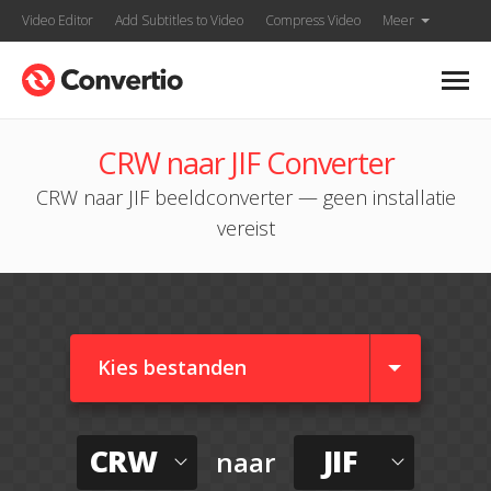
Video Editor
Add Subtitles to Video
Compress Video
Meer
CRW naar JIF Converter
CRW naar JIF beeldconverter — geen installatie
vereist
Kies bestanden
CRW
JIF
naar