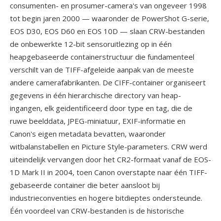
consumenten- en prosumer-camera's van ongeveer 1998
tot begin jaren 2000 — waaronder de PowerShot G-serie,
EOS D30, EOS D60 en EOS 10D — slaan CRW-bestanden
de onbewerkte 12-bit sensoruitlezing op in één
heapgebaseerde containerstructuur die fundamenteel
verschilt van de TIFF-afgeleide aanpak van de meeste
andere camerafabrikanten. De CIFF-container organiseert
gegevens in één hierarchische directory van heap-
ingangen, elk geidentificeerd door type en tag, die de
ruwe beelddata, JPEG-miniatuur, EXIF-informatie en
Canon's eigen metadata bevatten, waaronder
witbalanstabellen en Picture Style-parameters. CRW werd
uiteindelijk vervangen door het CR2-formaat vanaf de EOS-
1D Mark II in 2004, toen Canon overstapte naar één TIFF-
gebaseerde container die beter aansloot bij
industrieconventies en hogere bitdieptes ondersteunde.
Één voordeel van CRW-bestanden is de historische