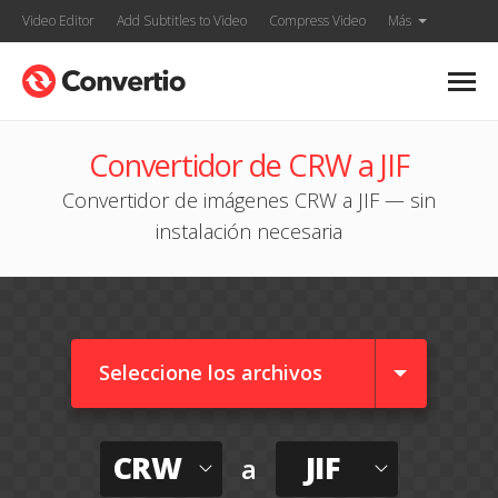
Video Editor
Add Subtitles to Video
Compress Video
Más
Convertidor de CRW a JIF
Convertidor de imágenes CRW a JIF — sin
instalación necesaria
Seleccione los archivos
CRW
JIF
a