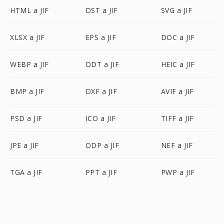
HTML a JIF
DST a JIF
SVG a JIF
XLSX a JIF
EPS a JIF
DOC a JIF
WEBP a JIF
ODT a JIF
HEIC a JIF
BMP a JIF
DXF a JIF
AVIF a JIF
PSD a JIF
ICO a JIF
TIFF a JIF
JPE a JIF
ODP a JIF
NEF a JIF
TGA a JIF
PPT a JIF
PWP a JIF