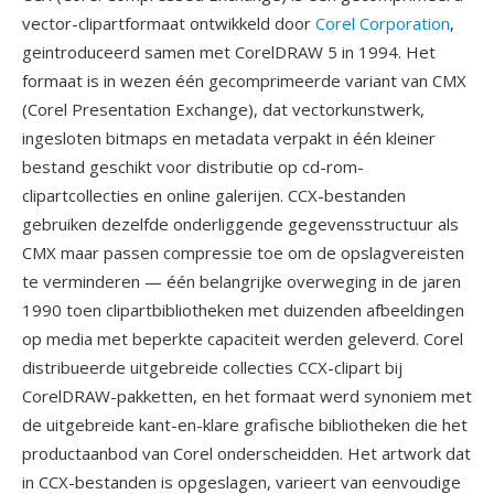
vector-clipartformaat ontwikkeld door
Corel Corporation
,
geintroduceerd samen met CorelDRAW 5 in 1994. Het
formaat is in wezen één gecomprimeerde variant van CMX
(Corel Presentation Exchange), dat vectorkunstwerk,
ingesloten bitmaps en metadata verpakt in één kleiner
bestand geschikt voor distributie op cd-rom-
clipartcollecties en online galerijen. CCX-bestanden
gebruiken dezelfde onderliggende gegevensstructuur als
CMX maar passen compressie toe om de opslagvereisten
te verminderen — één belangrijke overweging in de jaren
1990 toen clipartbibliotheken met duizenden afbeeldingen
op media met beperkte capaciteit werden geleverd. Corel
distribueerde uitgebreide collecties CCX-clipart bij
CorelDRAW-pakketten, en het formaat werd synoniem met
de uitgebreide kant-en-klare grafische bibliotheken die het
productaanbod van Corel onderscheidden. Het artwork dat
in CCX-bestanden is opgeslagen, varieert van eenvoudige