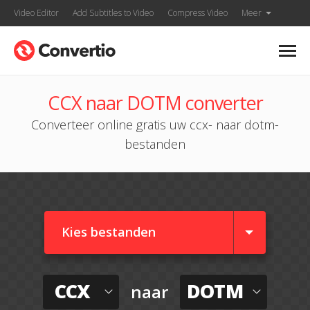
Video Editor
Add Subtitles to Video
Compress Video
Meer
CCX naar DOTM converter
Converteer online gratis uw ccx- naar dotm-
bestanden
Kies bestanden
CCX
DOTM
naar