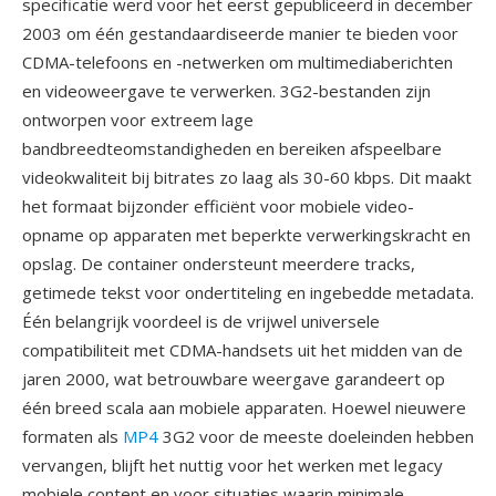
specificatie werd voor het eerst gepubliceerd in december
2003 om één gestandaardiseerde manier te bieden voor
CDMA-telefoons en -netwerken om multimediaberichten
en videoweergave te verwerken. 3G2-bestanden zijn
ontworpen voor extreem lage
bandbreedteomstandigheden en bereiken afspeelbare
videokwaliteit bij bitrates zo laag als 30-60 kbps. Dit maakt
het formaat bijzonder efficiënt voor mobiele video-
opname op apparaten met beperkte verwerkingskracht en
opslag. De container ondersteunt meerdere tracks,
getimede tekst voor ondertiteling en ingebedde metadata.
Één belangrijk voordeel is de vrijwel universele
compatibiliteit met CDMA-handsets uit het midden van de
jaren 2000, wat betrouwbare weergave garandeert op
één breed scala aan mobiele apparaten. Hoewel nieuwere
formaten als
MP4
3G2 voor de meeste doeleinden hebben
vervangen, blijft het nuttig voor het werken met legacy
mobiele content en voor situaties waarin minimale