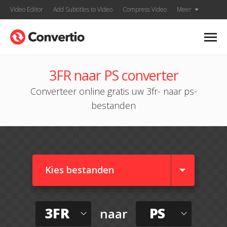
Video Editor
Add Subtitles to Video
Compress Video
Meer
3FR naar PS converter
Converteer online gratis uw 3fr- naar ps-
bestanden
Kies bestanden
3FR
PS
naar