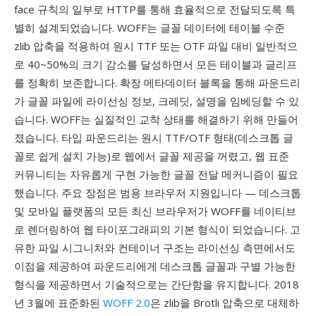
face 규칙의 일부로 HTTP를 통해 효율적으로 전달되도록 특
별히 설계되었습니다. WOFF는 글꼴 데이터에 테이블 수준
zlib 압축을 적용하여 원시 TTF 또는 OTF 파일 대비 일반적으
로 40~50%의 크기 감소를 달성하면서 모든 테이블과 글리프
를 정확히 보존합니다. 확장 메타데이터 블록을 통해 파운드리
가 글꼴 파일에 라이선싱 정보, 크레딧, 설명을 임베딩할 수 있
습니다. WOFF는 실질적인 교착 상태를 해결하기 위해 만들어
졌습니다. 타입 파운드리는 원시 TTF/OTF 형태(데스크톱 글
꼴로 쉽게 설치 가능)로 웹에서 글꼴 제공을 꺼렸고, 웹 표준
커뮤니티는 자유롭게 구현 가능한 글꼴 전달 메커니즘이 필요
했습니다. 주요 장점은 범용 브라우저 지원입니다 — 데스크톱
및 모바일 플랫폼의 모든 최신 브라우저가 WOFF를 네이티브
로 렌더링하여 웹 타이포그래피의 기본 형식이 되었습니다. 고
유한 파일 시그니처와 컨테이너 구조는 라이선싱 측면에서도
이점을 제공하여 파운드리에게 데스크톱 글꼴과 구별 가능한
형식을 제공하면서 기술적으로는 간단함을 유지합니다. 2018
년 3월에 표준화된
WOFF 2.0
은 zlib을 Brotli 압축으로 대체하