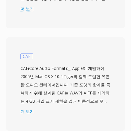
노로 16.7 kHz, 33.3 kHz, 50 kHz입니다. 이 포맷
더 보기
은 샘플러의 아키텍처 — 메모리 카드를 통해 확
장 가능한 1.5 MB 온보드 RAM — 내에서 작동하
도록 설계되어 3.5인치 플로피 디스크로부터의 빠
른 로딩을 위해 컴팩트하고 구조화되어 있습니다.
12비트 해상도임에도 불구하고, TX16W는 샘플링
된 소재에 인식 가능한 음향 질감을 부여하는 독특
CAF
한 따뜻하고 약간 거친 특성을 높이 평가한 전자
CAF(Core Audio Format)는 Apple이 개발하여
음악가들 사이에서 충성스러운 팬층을 확보했습
2005년 Mac OS X 10.4 Tiger와 함께 도입한 유연
니다. 이 포맷은 루프 포인트 데이터와 튜닝 메타
한 오디오 컨테이너입니다. 기존 포맷의 한계를 극
데이터를 보존하여 하드웨어 내에서 서스테인 루
복하기 위해 설계된 CAF는 WAV와 AIFF를 제약하
프의 매끄러운 재생을 가능하게 합니다. TXW 파
는 4 GB 파일 크기 제한을 없애 이론적으로 무제
일은 대부분의 현대 소프트웨어에서 직접 재생할
한 길이를 지원합니다. 이 컨테이너는 AAC, ALAC,
더 보기
수 없지만, 변환 유틸리티와 SoX 오디오 툴킷이
MP3, 리니어 PCM, IMA ADPCM 등 사실상 모든
WAV나 AIFF 같은 현대 포맷으로 변환할 수 있습
코덱을 통합 래퍼 안에 수용합니다. 청크 기반 아
니다. 빈티지 신디사이저 애호가와 샘플 라이브러