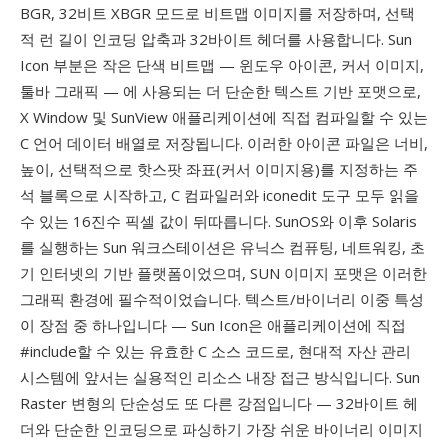
BGR, 32비트 XBGR 모드로 비트맵 이미지를 저장하며, 선택
적 런 길이 인코딩 압축과 32바이트 헤더를 사용합니다. Sun
Icon 부분은 작은 단색 비트맵 — 윈도우 아이콘, 커서 이미지,
툴바 그래픽 — 에 사용되는 더 단순한 텍스트 기반 포맷으로,
X Window 및 SunView 애플리케이션에 직접 컴파일할 수 있는
C 언어 데이터 배열로 저장됩니다. 이러한 아이콘 파일은 너비,
높이, 선택적으로 핫스팟 좌표(커서 이미지용)를 지정하는 주
석 블록으로 시작하고, C 컴파일러와 iconedit 도구 모두 읽을
수 있는 16진수 픽셀 값이 뒤따릅니다. SunOS와 이후 Solaris
를 실행하는 Sun 워크스테이션은 유닉스 컴퓨팅, 네트워킹, 초
기 인터넷의 기반 플랫폼이었으며, SUN 이미지 포맷은 이러한
그래픽 환경에 필수적이었습니다. 텍스트/바이너리 이중 특성
이 장점 중 하나입니다 — Sun Icon은 애플리케이션에 직접
#include할 수 있는 유효한 C 소스 코드로, 현대적 자산 관리
시스템에 앞서는 실용적인 리소스 내장 접근 방식입니다. Sun
Raster 변형의 단순성도 또 다른 강점입니다 — 32바이트 헤
더와 단순한 인코딩으로 파싱하기 가장 쉬운 바이너리 이미지