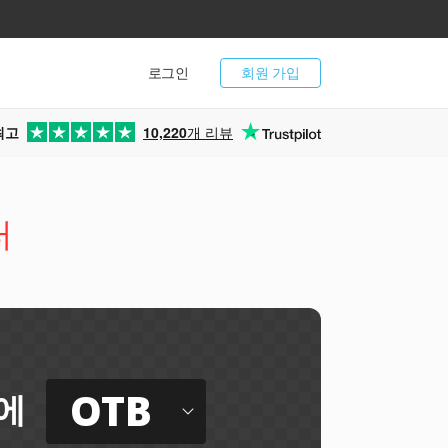
로그인
회원 가입
최고
10,220
개 리뷰
터
OTB
에