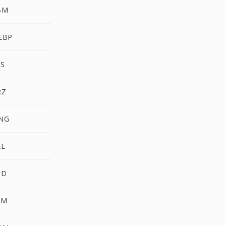
BM
EBP
S
RZ
NG
AL
CD
FM