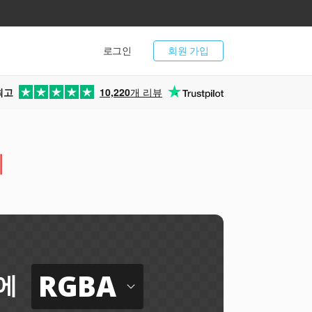
로그인
회원 가입
최고
10,220
개 리뷰
기
지
RGBA
에