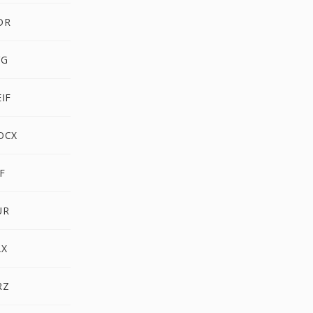
DR
VG
IF
OCX
F
UR
AX
RZ