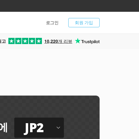
로그인
회원 가입
최고
10,220
개 리뷰
JP2
에