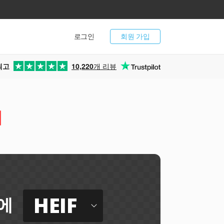
로그인
회원 가입
최고
10,220
개 리뷰
터
HEIF
에