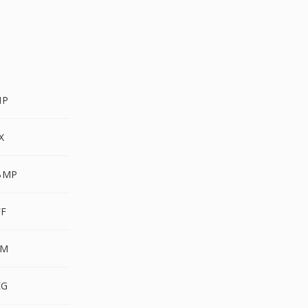
MP
X
BMP
FF
GM
EG