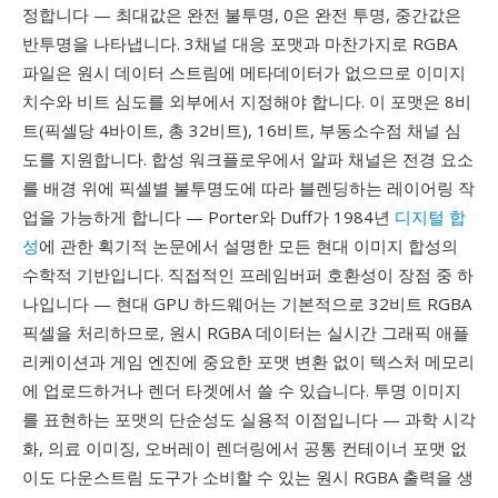
정합니다 — 최대값은 완전 불투명, 0은 완전 투명, 중간값은
반투명을 나타냅니다. 3채널 대응 포맷과 마찬가지로 RGBA
파일은 원시 데이터 스트림에 메타데이터가 없으므로 이미지
치수와 비트 심도를 외부에서 지정해야 합니다. 이 포맷은 8비
트(픽셀당 4바이트, 총 32비트), 16비트, 부동소수점 채널 심
도를 지원합니다. 합성 워크플로우에서 알파 채널은 전경 요소
를 배경 위에 픽셀별 불투명도에 따라 블렌딩하는 레이어링 작
업을 가능하게 합니다 — Porter와 Duff가 1984년
디지털 합
성
에 관한 획기적 논문에서 설명한 모든 현대 이미지 합성의
수학적 기반입니다. 직접적인 프레임버퍼 호환성이 장점 중 하
나입니다 — 현대 GPU 하드웨어는 기본적으로 32비트 RGBA
픽셀을 처리하므로, 원시 RGBA 데이터는 실시간 그래픽 애플
리케이션과 게임 엔진에 중요한 포맷 변환 없이 텍스처 메모리
에 업로드하거나 렌더 타겟에서 쓸 수 있습니다. 투명 이미지
를 표현하는 포맷의 단순성도 실용적 이점입니다 — 과학 시각
화, 의료 이미징, 오버레이 렌더링에서 공통 컨테이너 포맷 없
이도 다운스트림 도구가 소비할 수 있는 원시 RGBA 출력을 생